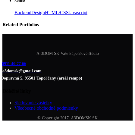
Skills:
Backend
Design
HTML/CSS
Javascript
Related
Portfolios
A-3DOM SK Vaše kúpeľňové štúdio
0911 40 77 66
a3domsk@gmail.com
Dopravná 5, 95501 Topoľčany (areál rempo)
Dôležité linky
Sledovanie zásielky
Všeobecné obchodné podmienky
© Copyright 2017. A3DOMSK.SK