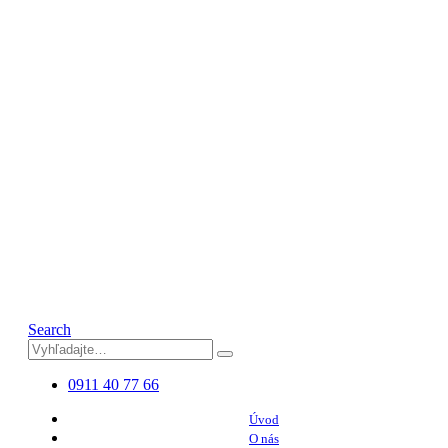
Search
0911 40 77 66
Úvod
O nás