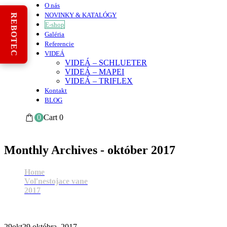
O nás
NOVINKY & KATALÓGY
REBOTEC
E-shop
Galéria
Referencie
VIDEÁ
VIDEÁ – SCHLUETER
VIDEÁ – MAPEI
VIDEÁ – TRIFLEX
Kontakt
BLOG
0
Cart
0
Monthly Archives - október 2017
Home
Voľnestojace vane
2017
október
29
okt
29 októbra, 2017