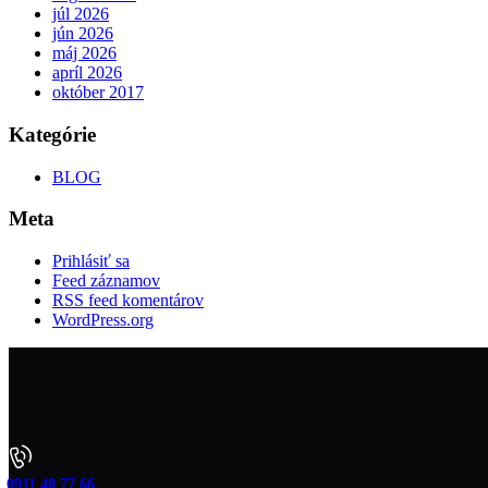
júl 2026
jún 2026
máj 2026
apríl 2026
október 2017
Kategórie
BLOG
Meta
Prihlásiť sa
Feed záznamov
RSS feed komentárov
WordPress.org
0911 40 77 66