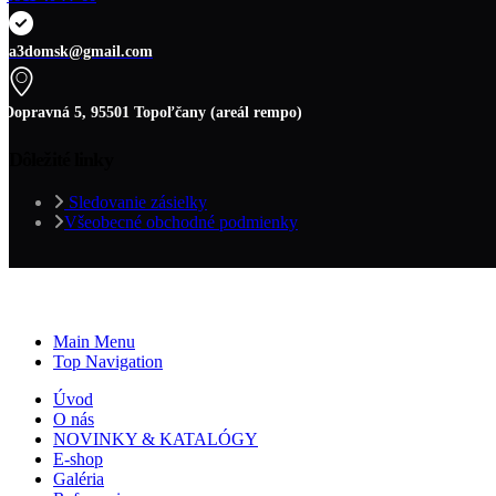
a3domsk@gmail.com
Dopravná 5, 95501 Topoľčany (areál rempo)
Dôležité linky
Sledovanie zásielky
Všeobecné obchodné podmienky
Main Menu
Top Navigation
Úvod
O nás
NOVINKY & KATALÓGY
E-shop
Galéria