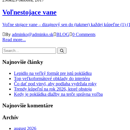
Voľnestojace vane
Voľne stojace vane – dizajnový sen do (takmer) každej kúpeľne (1) (
By
adminko@adminko.sk
BLOG
0 Comments
Read more...
Najnovšie články
Lepidlo na veľký formát pre istú pokládku
Top veľkoformátové obklady do interiéru
Čo dať pod vinyl, aby podlaha vydržala roky
Trendy kúpeľní na rok 2026, ktoré obstoja
Kedy je pokládka dlažby na terče správna voľba
Najnovšie komentáre
Archív
august 2026