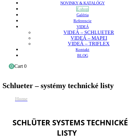
NOVINKY & KATALÓGY
E-shop
Galéria
Referencie
VIDEÁ
VIDEÁ – SCHLUETER
VIDEÁ – MAPEI
VIDEÁ – TRIFLEX
Kontakt
BLOG
0
Cart
0
Schlueter – systémy technické listy
Home
Schlueter – systémy technické listy
SCHLÜTER SYSTEMS TECHNICKÉ
LISTY