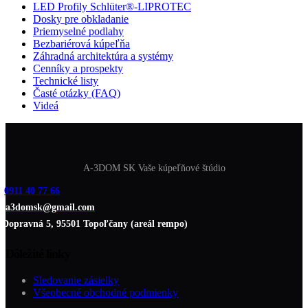
LED Profily Schlüter®-LIPROTEC
Dosky pre obkladanie
Priemyselné podlahy
Bezbariérová kúpeľňa
Záhradná architektúra a systémy
Cenníky a prospekty
Technické listy
Časté otázky (FAQ)
Videá
A-3DOM SK Vaše kúpeľňové štúdio
0911 40 77 66
a3domsk@gmail.com
Dopravná 5, 95501 Topoľčany (areál rempo)
Dôležité linky
Sledovanie zásielky
Všeobecné obchodné podmienky