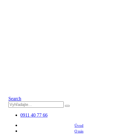
Search
0911 40 77 66
Úvod
O nás