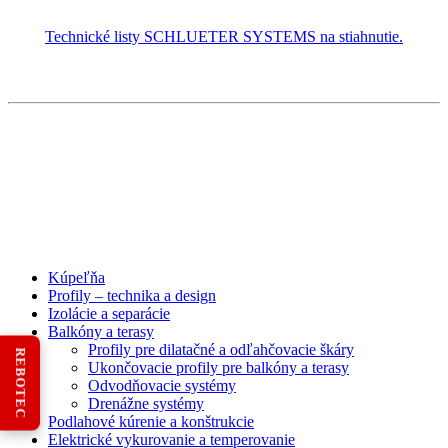
Technické listy SCHLUETER SYSTEMS na stiahnutie.
Kúpeľňa
Profily – technika a design
Izolácie a separácie
Balkóny a terasy
Profily pre dilatačné a odľahčovacie škáry
REBOTEC
Ukončovacie profily pre balkóny a terasy
Odvodňovacie systémy
Drenážne systémy
Podlahové kúrenie a konštrukcie
Elektrické vykurovanie a temperovanie