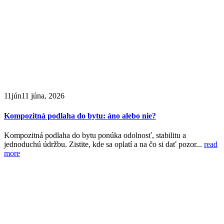
11
jún
11 júna, 2026
Kompozitná podlaha do bytu: áno alebo nie?
Kompozitná podlaha do bytu ponúka odolnosť, stabilitu a
jednoduchú údržbu. Zistite, kde sa oplatí a na čo si dať pozor...
read
more