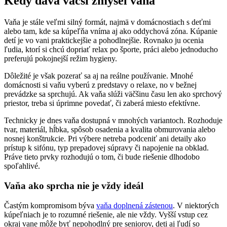
Kedy dáva väčší zmysel vaňa
Vaňa je stále veľmi silný formát, najmä v domácnostiach s deťmi
alebo tam, kde sa kúpeľňa vníma aj ako oddychová zóna. Kúpanie
detí je vo vani praktickejšie a pohodlnejšie. Rovnako ju ocenia
ľudia, ktorí si chcú dopriať relax po športe, práci alebo jednoducho
preferujú pokojnejší režim hygieny.
Dôležité je však pozerať sa aj na reálne používanie. Mnohé
domácnosti si vaňu vyberú z predstavy o relaxe, no v bežnej
prevádzke sa sprchujú. Ak vaňa slúži väčšinu času len ako sprchový
priestor, treba si úprimne povedať, či zaberá miesto efektívne.
Technicky je dnes vaňa dostupná v mnohých variantoch. Rozhoduje
tvar, materiál, hĺbka, spôsob osadenia a kvalita obmurovania alebo
nosnej konštrukcie. Pri výbere netreba podceniť ani detaily ako
prístup k sifónu, typ prepadovej súpravy či napojenie na obklad.
Práve tieto prvky rozhodujú o tom, či bude riešenie dlhodobo
spoľahlivé.
Vaňa ako sprcha nie je vždy ideál
Častým kompromisom býva
vaňa doplnená zástenou
. V niektorých
kúpeľniach je to rozumné riešenie, ale nie vždy. Vyšší vstup cez
okraj vane môže byť nepohodlný pre seniorov, deti aj ľudí so