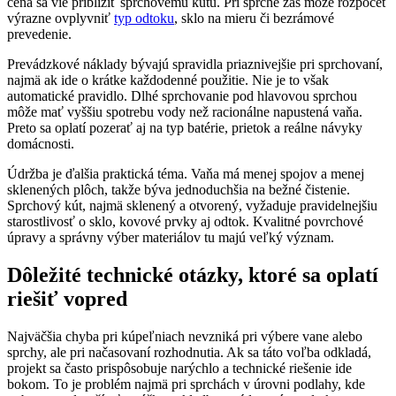
cena sa vie priblížiť sprchovému kútu. Pri sprche zas môže rozpočet
výrazne ovplyvniť
typ odtoku
, sklo na mieru či bezrámové
prevedenie.
Prevádzkové náklady bývajú spravidla priaznivejšie pri sprchovaní,
najmä ak ide o krátke každodenné použitie. Nie je to však
automatické pravidlo. Dlhé sprchovanie pod hlavovou sprchou
môže mať vyššiu spotrebu vody než racionálne napustená vaňa.
Preto sa oplatí pozerať aj na typ batérie, prietok a reálne návyky
domácnosti.
Údržba je ďalšia praktická téma. Vaňa má menej spojov a menej
sklenených plôch, takže býva jednoduchšia na bežné čistenie.
Sprchový kút, najmä sklenený a otvorený, vyžaduje pravidelnejšiu
starostlivosť o sklo, kovové prvky aj odtok. Kvalitné povrchové
úpravy a správny výber materiálov tu majú veľký význam.
Dôležité technické otázky, ktoré sa oplatí
riešiť vopred
Najväčšia chyba pri kúpeľniach nevzniká pri výbere vane alebo
sprchy, ale pri načasovaní rozhodnutia. Ak sa táto voľba odkladá,
projekt sa často prispôsobuje narýchlo a technické riešenie ide
bokom. To je problém najmä pri sprchách v úrovni podlahy, kde