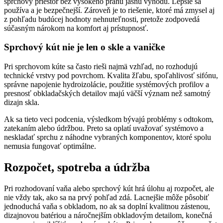
sprchový priestor bez vysokého prahu jasnú výhodu. Lepšie sa
používa a je bezpečnejší. Zároveň je to riešenie, ktoré má zmysel aj
z pohľadu budúcej hodnoty nehnuteľnosti, pretože zodpovedá
súčasným nárokom na komfort aj prístupnosť.
Sprchový kút nie je len o skle a vaničke
Pri sprchovom kúte sa často rieši najmä vzhľad, no rozhodujú
technické vrstvy pod povrchom. Kvalita žľabu, spoľahlivosť sifónu,
správne napojenie hydroizolácie, použitie systémových profilov a
presnosť obkladačských detailov majú väčší význam než samotný
dizajn skla.
Ak sa tieto veci podcenia, výsledkom bývajú problémy s odtokom,
zatekaním alebo údržbou. Preto sa oplatí uvažovať systémovo a
neskladať sprchu z náhodne vybraných komponentov, ktoré spolu
nemusia fungovať optimálne.
Rozpočet, spotreba a údržba
Pri rozhodovaní vaňa alebo sprchový kút hrá úlohu aj rozpočet, ale
nie vždy tak, ako sa na prvý pohľad zdá. Lacnejšie môže pôsobiť
jednoduchá vaňa s obkladom, no ak sa doplní kvalitnou zástenou,
dizajnovou batériou a náročnejším obkladovým detailom, konečná