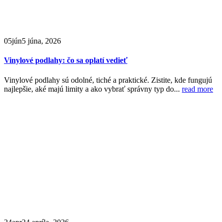
05
jún
5 júna, 2026
Vinylové podlahy: čo sa oplatí vedieť
Vinylové podlahy sú odolné, tiché a praktické. Zistite, kde fungujú
najlepšie, aké majú limity a ako vybrať správny typ do...
read more