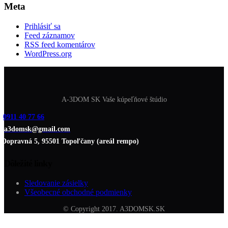
Meta
Prihlásiť sa
Feed záznamov
RSS feed komentárov
WordPress.org
A-3DOM SK Vaše kúpeľňové štúdio
0911 40 77 66
a3domsk@gmail.com
Dopravná 5, 95501 Topoľčany (areál rempo)
Dôležité linky
Sledovanie zásielky
Všeobecné obchodné podmienky
© Copyright 2017. A3DOMSK.SK