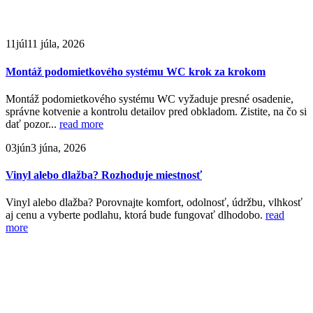
11
júl
11 júla, 2026
Montáž podomietkového systému WC krok za krokom
Montáž podomietkového systému WC vyžaduje presné osadenie,
správne kotvenie a kontrolu detailov pred obkladom. Zistite, na čo si
dať pozor...
read more
03
jún
3 júna, 2026
Vinyl alebo dlažba? Rozhoduje miestnosť
Vinyl alebo dlažba? Porovnajte komfort, odolnosť, údržbu, vlhkosť
aj cenu a vyberte podlahu, ktorá bude fungovať dlhodobo.
read
more