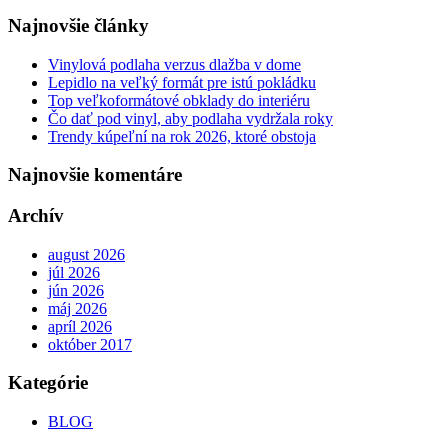
Najnovšie články
Vinylová podlaha verzus dlažba v dome
Lepidlo na veľký formát pre istú pokládku
Top veľkoformátové obklady do interiéru
Čo dať pod vinyl, aby podlaha vydržala roky
Trendy kúpeľní na rok 2026, ktoré obstoja
Najnovšie komentáre
Archív
august 2026
júl 2026
jún 2026
máj 2026
apríl 2026
október 2017
Kategórie
BLOG