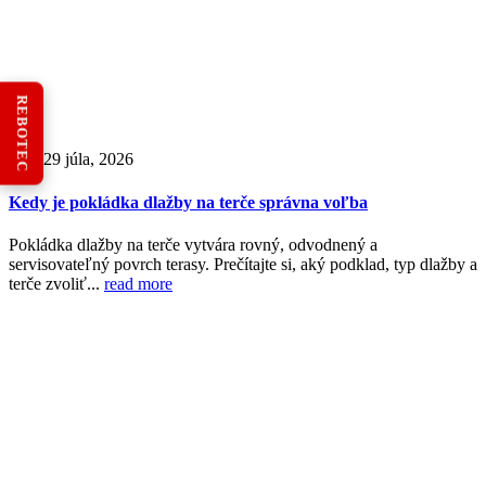
REBOTEC
29
júl
29 júla, 2026
Kedy je pokládka dlažby na terče správna voľba
Pokládka dlažby na terče vytvára rovný, odvodnený a
servisovateľný povrch terasy. Prečítajte si, aký podklad, typ dlažby a
terče zvoliť...
read more