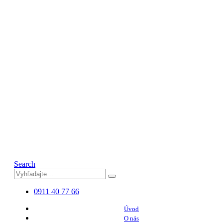
Search
0911 40 77 66
Úvod
O nás