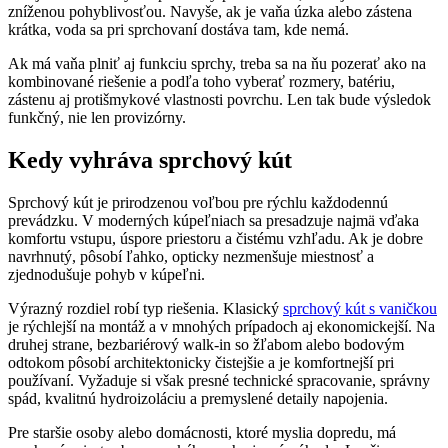
zníženou pohyblivosťou. Navyše, ak je vaňa úzka alebo zástena
krátka, voda sa pri sprchovaní dostáva tam, kde nemá.
Ak má vaňa plniť aj funkciu sprchy, treba sa na ňu pozerať ako na
kombinované riešenie a podľa toho vyberať rozmery, batériu,
zástenu aj protišmykové vlastnosti povrchu. Len tak bude výsledok
funkčný, nie len provizórny.
Kedy vyhráva sprchový kút
Sprchový kút je prirodzenou voľbou pre rýchlu každodennú
prevádzku. V moderných kúpeľniach sa presadzuje najmä vďaka
komfortu vstupu, úspore priestoru a čistému vzhľadu. Ak je dobre
navrhnutý, pôsobí ľahko, opticky nezmenšuje miestnosť a
zjednodušuje pohyb v kúpeľni.
Výrazný rozdiel robí typ riešenia. Klasický
sprchový kút s vaničkou
je rýchlejší na montáž a v mnohých prípadoch aj ekonomickejší. Na
druhej strane, bezbariérový walk-in so žľabom alebo bodovým
odtokom pôsobí architektonicky čistejšie a je komfortnejší pri
používaní. Vyžaduje si však presné technické spracovanie, správny
spád, kvalitnú hydroizoláciu a premyslené detaily napojenia.
Pre staršie osoby alebo domácnosti, ktoré myslia dopredu, má