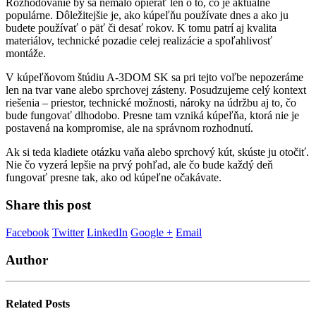
Rozhodovanie by sa nemalo opierať len o to, čo je aktuálne
populárne. Dôležitejšie je, ako kúpeľňu používate dnes a ako ju
budete používať o päť či desať rokov. K tomu patrí aj kvalita
materiálov, technické pozadie celej realizácie a spoľahlivosť
montáže.
V kúpeľňovom štúdiu A-3DOM SK sa pri tejto voľbe nepozeráme
len na tvar vane alebo sprchovej zásteny. Posudzujeme celý kontext
riešenia – priestor, technické možnosti, nároky na údržbu aj to, čo
bude fungovať dlhodobo. Presne tam vzniká kúpeľňa, ktorá nie je
postavená na kompromise, ale na správnom rozhodnutí.
Ak si teda kladiete otázku vaňa alebo sprchový kút, skúste ju otočiť.
Nie čo vyzerá lepšie na prvý pohľad, ale čo bude každý deň
fungovať presne tak, ako od kúpeľne očakávate.
Share this post
Facebook
Twitter
LinkedIn
Google +
Email
Author
Related
Posts