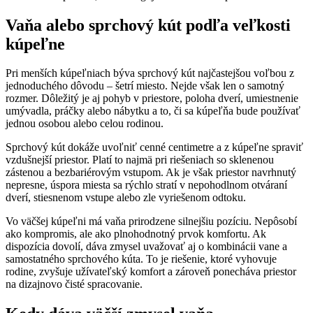
Vaňa alebo sprchový kút podľa veľkosti
kúpeľne
Pri menších kúpeľniach býva sprchový kút najčastejšou voľbou z
jednoduchého dôvodu – šetrí miesto. Nejde však len o samotný
rozmer. Dôležitý je aj pohyb v priestore, poloha dverí, umiestnenie
umývadla, práčky alebo nábytku a to, či sa kúpeľňa bude používať
jednou osobou alebo celou rodinou.
Sprchový kút dokáže uvoľniť cenné centimetre a z kúpeľne spraviť
vzdušnejší priestor. Platí to najmä pri riešeniach so sklenenou
zástenou a bezbariérovým vstupom. Ak je však priestor navrhnutý
nepresne, úspora miesta sa rýchlo stratí v nepohodlnom otváraní
dverí, stiesnenom vstupe alebo zle vyriešenom odtoku.
Vo väčšej kúpeľni má vaňa prirodzene silnejšiu pozíciu. Nepôsobí
ako kompromis, ale ako plnohodnotný prvok komfortu. Ak
dispozícia dovolí, dáva zmysel uvažovať aj o kombinácii vane a
samostatného sprchového kúta. To je riešenie, ktoré vyhovuje
rodine, zvyšuje užívateľský komfort a zároveň ponecháva priestor
na dizajnovo čisté spracovanie.