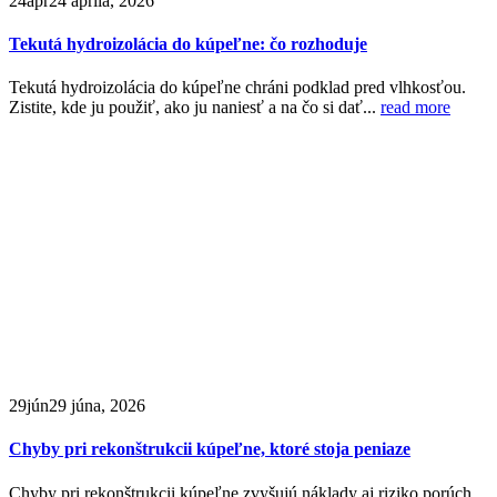
24
apr
24 apríla, 2026
Tekutá hydroizolácia do kúpeľne: čo rozhoduje
Tekutá hydroizolácia do kúpeľne chráni podklad pred vlhkosťou.
Zistite, kde ju použiť, ako ju naniesť a na čo si dať...
read more
29
jún
29 júna, 2026
Chyby pri rekonštrukcii kúpeľne, ktoré stoja peniaze
Chyby pri rekonštrukcii kúpeľne zvyšujú náklady aj riziko porúch.