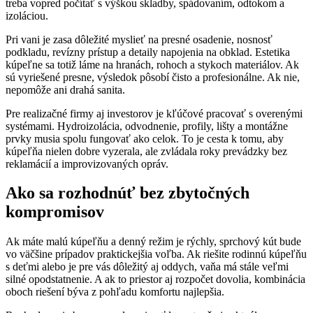
treba vopred počítať s výškou skladby, spádovaním, odtokom a
izoláciou.
Pri vani je zasa dôležité myslieť na presné osadenie, nosnosť
podkladu, revízny prístup a detaily napojenia na obklad. Estetika
kúpeľne sa totiž láme na hranách, rohoch a stykoch materiálov. Ak
sú vyriešené presne, výsledok pôsobí čisto a profesionálne. Ak nie,
nepomôže ani drahá sanita.
Pre realizačné firmy aj investorov je kľúčové pracovať s overenými
systémami. Hydroizolácia, odvodnenie, profily, lišty a montážne
prvky musia spolu fungovať ako celok. To je cesta k tomu, aby
kúpeľňa nielen dobre vyzerala, ale zvládala roky prevádzky bez
reklamácií a improvizovaných opráv.
Ako sa rozhodnúť bez zbytočných
kompromisov
Ak máte malú kúpeľňu a denný režim je rýchly, sprchový kút bude
vo väčšine prípadov praktickejšia voľba. Ak riešite rodinnú kúpeľňu
s deťmi alebo je pre vás dôležitý aj oddych, vaňa má stále veľmi
silné opodstatnenie. A ak to priestor aj rozpočet dovolia, kombinácia
oboch riešení býva z pohľadu komfortu najlepšia.