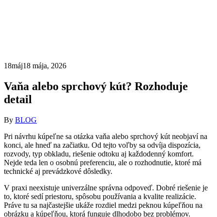
18
máj
18 mája, 2026
Vaňa alebo sprchový kút? Rozhoduje
detail
By
BLOG
Pri návrhu kúpeľne sa otázka vaňa alebo sprchový kút neobjaví na
konci, ale hneď na začiatku. Od tejto voľby sa odvíja dispozícia,
rozvody, typ obkladu, riešenie odtoku aj každodenný komfort.
Nejde teda len o osobnú preferenciu, ale o rozhodnutie, ktoré má
technické aj prevádzkové dôsledky.
V praxi neexistuje univerzálne správna odpoveď. Dobré riešenie je
to, ktoré sedí priestoru, spôsobu používania a kvalite realizácie.
Práve tu sa najčastejšie ukáže rozdiel medzi peknou kúpeľňou na
obrázku a kúpeľňou, ktorá funguje dlhodobo bez problémov.