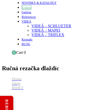
NOVINKY & KATALÓGY
E-shop
Galéria
Referencie
VIDEÁ
VIDEÁ – SCHLUETER
VIDEÁ – MAPEI
VIDEÁ – TRIFLEX
Kontakt
BLOG
0
Cart
0
Ručná rezačka dlaždíc
Home
Shop
BIHUI
Ručná rezačka dlaždíc