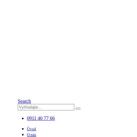
Search
0911 40 77 66
Úvod
O nás