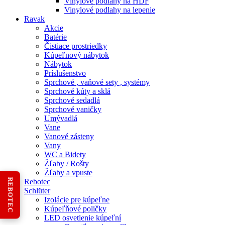
Vinylové podlahy na HDF
Vinylové podlahy na lepenie
Ravak
Akcie
Batérie
Čistiace prostriedky
Kúpeľnový nábytok
Nábytok
Príslušenstvo
Sprchové , vaňové sety , systémy
Sprchové kúty a sklá
Sprchové sedadlá
Sprchové vaničky
Umývadlá
Vane
Vanové zásteny
Vany
WC a Bidety
Žľaby / Rošty
Žľaby a vpuste
REBOTEC
Rebotec
Schlüter
Izolácie pre kúpeľne
Kúpeľňové poličky
LED osvetlenie kúpeľní