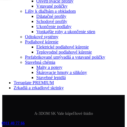
Osvetľovacie profily
Vstavané poličky
Lišty k dlažbám a obkladom
Dilatačné profily
Schodové profily
Ukončenie podlahy
Vonkajšie rohy a ukončenie stien
Odtokové systémy
Podlahové kúrenie
Elektrické podlahové kúrenie
Teplovodné podlahové kúrenie
Prefabrikované umývadlá a vstavané poličky
Stavebná chémia
Malty a potery
Škárovacie hmoty a silikóny
Stavebné lepidlá
Terraplate PREMIUM
Zrkadlá a zrkadlové skrinky
A-3DOM SK Vaše kúpeľňové štúdio
0911 40 77 66