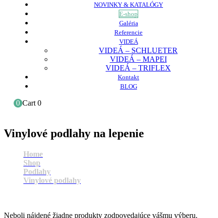
NOVINKY & KATALÓGY
E-shop
Galéria
Referencie
VIDEÁ
VIDEÁ – SCHLUETER
VIDEÁ – MAPEI
VIDEÁ – TRIFLEX
Kontakt
BLOG
0
Cart
0
Vinylové podlahy na lepenie
Home
Shop
Podlahy
Vinylové podlahy
Vinylové podlahy na lepenie
Neboli nájdené žiadne produkty zodpovedajúce vášmu výberu.