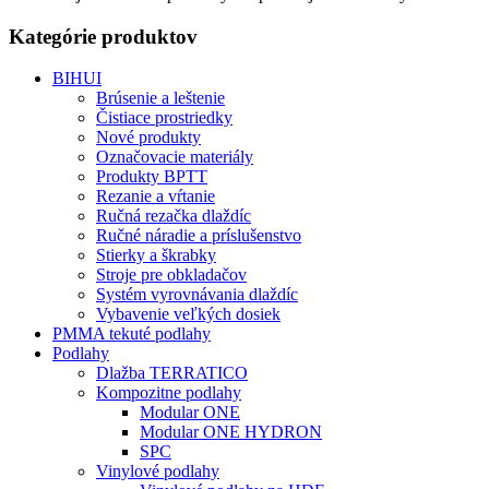
Kategórie produktov
BIHUI
Brúsenie a leštenie
Čistiace prostriedky
Nové produkty
Označovacie materiály
Produkty BPTT
Rezanie a vŕtanie
Ručná rezačka dlaždíc
Ručné náradie a príslušenstvo
Stierky a škrabky
Stroje pre obkladačov
Systém vyrovnávania dlaždíc
Vybavenie veľkých dosiek
PMMA tekuté podlahy
Podlahy
Dlažba TERRATICO
Kompozitne podlahy
Modular ONE
Modular ONE HYDRON
SPC
Vinylové podlahy