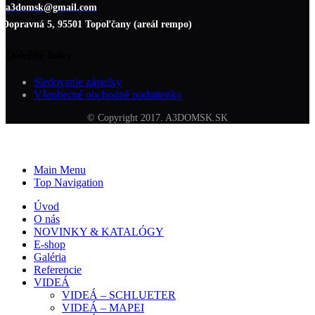
a3domsk@gmail.com
Dopravná 5, 95501 Topoľčany (areál rempo)
Dôležité linky
Sledovanie zásielky
Všeobecné obchodné podmienky
© Copyright 2017. A3DOMSK.SK
Main Menu
Top Navigation
Úvod
O nás
NOVINKY & KATALÓGY
E-shop
Galéria
Referencie
VIDEÁ
VIDEÁ – SCHLUETER
VIDEÁ – MAPEI