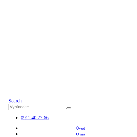
Search
0911 40 77 66
Úvod
O nás