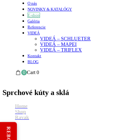
O nás
NOVINKY & KATALÓGY
E-shop
Galéria
Referencie
VIDEÁ
VIDEÁ – SCHLUETER
VIDEÁ – MAPEI
VIDEÁ – TRIFLEX
Kontakt
BLOG
0
Cart
0
Sprchové kúty a sklá
Home
Shop
Ravak
Sprchové kúty a sklá