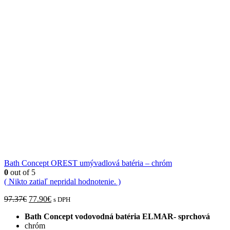
Bath Concept OREST umývadlová batéria – chróm
0
out of 5
( Nikto zatiaľ nepridal hodnotenie. )
Pôvodná
Aktuálna
97.37
€
77.90
€
s DPH
cena
cena
Bath Concept vodovodná batéria ELMAR- sprchová
bola:
je:
chróm
97.37€.
77.90€.