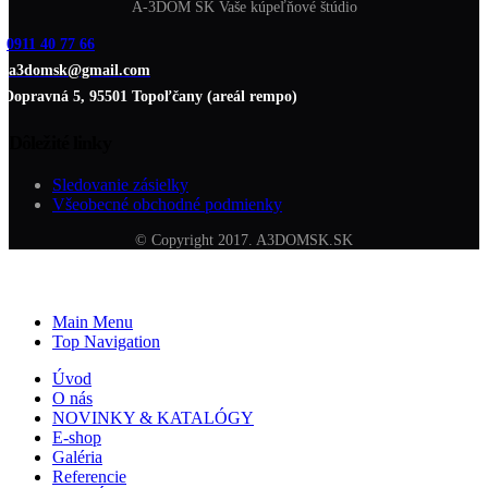
A-3DOM SK Vaše kúpeľňové štúdio
0911 40 77 66
a3domsk@gmail.com
Dopravná 5, 95501 Topoľčany (areál rempo)
Dôležité linky
Sledovanie zásielky
Všeobecné obchodné podmienky
© Copyright 2017. A3DOMSK.SK
Main Menu
Top Navigation
Úvod
O nás
NOVINKY & KATALÓGY
E-shop
Galéria
Referencie