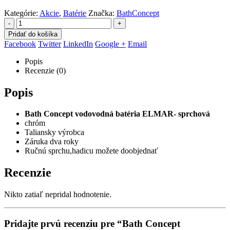
Kategórie:
Akcie
,
Batérie
Značka:
BathConcept
-
+
Pridať do košíka
Facebook
Twitter
LinkedIn
Google +
Email
Popis
Recenzie (0)
Popis
Bath Concept vodovodná batéria ELMAR- sprchová
chróm
Taliansky výrobca
Záruka dva roky
Ručnú sprchu,hadicu možete doobjednať
Recenzie
Nikto zatiaľ nepridal hodnotenie.
Pridajte prvú recenziu pre “Bath Concept