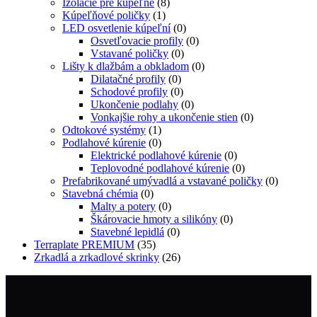
Izolácie pre kúpeľne
(8)
Kúpeľňové poličky
(1)
LED osvetlenie kúpeľní
(0)
Osvetľovacie profily
(0)
Vstavané poličky
(0)
Lišty k dlažbám a obkladom
(0)
Dilatačné profily
(0)
Schodové profily
(0)
Ukončenie podlahy
(0)
Vonkajšie rohy a ukončenie stien
(0)
Odtokové systémy
(1)
Podlahové kúrenie
(0)
Elektrické podlahové kúrenie
(0)
Teplovodné podlahové kúrenie
(0)
Prefabrikované umývadlá a vstavané poličky
(0)
Stavebná chémia
(0)
Malty a potery
(0)
Škárovacie hmoty a silikóny
(0)
Stavebné lepidlá
(0)
Terraplate PREMIUM
(35)
Zrkadlá a zrkadlové skrinky
(26)