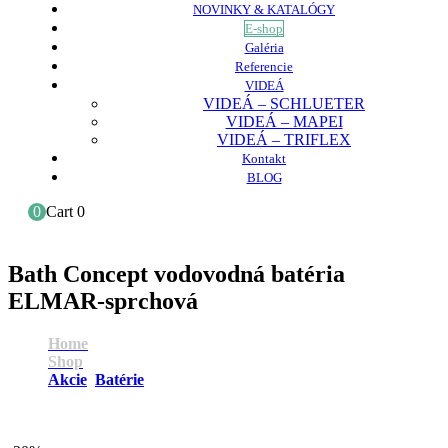
NOVINKY & KATALÓGY
E-shop
Galéria
Referencie
VIDEÁ
VIDEÁ – SCHLUETER
VIDEÁ – MAPEI
VIDEÁ – TRIFLEX
Kontakt
BLOG
0
Cart
0
Bath Concept vodovodná batéria
ELMAR-sprchová
Home
Shop
Akcie
,
Batérie
Bath Concept vodovodná batéria ELMAR-sprchová