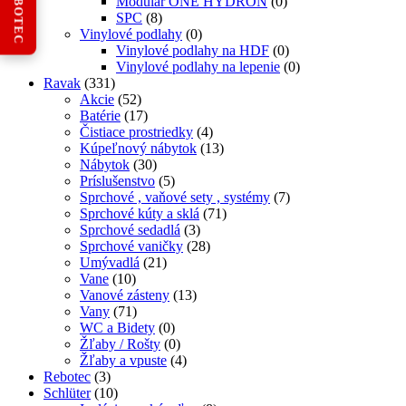
REBOTEC
Modular ONE HYDRON
(0)
SPC
(8)
Vinylové podlahy
(0)
Vinylové podlahy na HDF
(0)
Vinylové podlahy na lepenie
(0)
Ravak
(331)
Akcie
(52)
Batérie
(17)
Čistiace prostriedky
(4)
Kúpeľnový nábytok
(13)
Nábytok
(30)
Príslušenstvo
(5)
Sprchové , vaňové sety , systémy
(7)
Sprchové kúty a sklá
(71)
Sprchové sedadlá
(3)
Sprchové vaničky
(28)
Umývadlá
(21)
Vane
(10)
Vanové zásteny
(13)
Vany
(71)
WC a Bidety
(0)
Žľaby / Rošty
(0)
Žľaby a vpuste
(4)
Rebotec
(3)
Schlüter
(10)