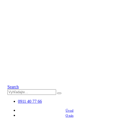
Search
0911 40 77 66
Úvod
O nás