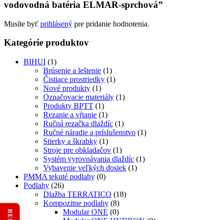
vodovodná batéria ELMAR-sprchová”
Musíte byť
prihlásený
pre pridanie hodnotenia.
Kategórie produktov
BIHUI
(1)
Brúsenie a leštenie
(1)
Čistiace prostriedky
(1)
Nové produkty
(1)
Označovacie materiály
(1)
Produkty BPTT
(1)
Rezanie a vŕtanie
(1)
Ručná rezačka dlaždíc
(1)
Ručné náradie a príslušenstvo
(1)
Stierky a škrabky
(1)
Stroje pre obkladačov
(1)
Systém vyrovnávania dlaždíc
(1)
Vybavenie veľkých dosiek
(1)
PMMA tekuté podlahy
(0)
Podlahy
(26)
Dlažba TERRATICO
(18)
Kompozitne podlahy
(8)
Modular ONE
(0)