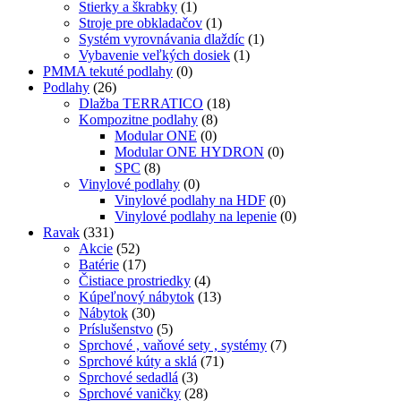
Stierky a škrabky
(1)
Stroje pre obkladačov
(1)
Systém vyrovnávania dlaždíc
(1)
Vybavenie veľkých dosiek
(1)
PMMA tekuté podlahy
(0)
Podlahy
(26)
Dlažba TERRATICO
(18)
Kompozitne podlahy
(8)
Modular ONE
(0)
Modular ONE HYDRON
(0)
SPC
(8)
Vinylové podlahy
(0)
Vinylové podlahy na HDF
(0)
Vinylové podlahy na lepenie
(0)
Ravak
(331)
Akcie
(52)
Batérie
(17)
Čistiace prostriedky
(4)
Kúpeľnový nábytok
(13)
Nábytok
(30)
Príslušenstvo
(5)
Sprchové , vaňové sety , systémy
(7)
Sprchové kúty a sklá
(71)
Sprchové sedadlá
(3)
Sprchové vaničky
(28)