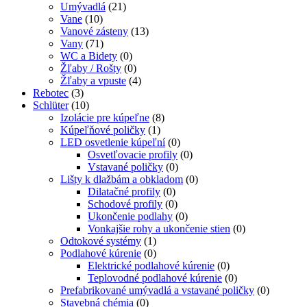
Umývadlá
(21)
Vane
(10)
Vanové zásteny
(13)
Vany
(71)
WC a Bidety
(0)
Žľaby / Rošty
(0)
Žľaby a vpuste
(4)
Rebotec
(3)
Schlüter
(10)
Izolácie pre kúpeľne
(8)
Kúpeľňové poličky
(1)
LED osvetlenie kúpeľní
(0)
Osvetľovacie profily
(0)
Vstavané poličky
(0)
Lišty k dlažbám a obkladom
(0)
Dilatačné profily
(0)
Schodové profily
(0)
Ukončenie podlahy
(0)
Vonkajšie rohy a ukončenie stien
(0)
Odtokové systémy
(1)
Podlahové kúrenie
(0)
Elektrické podlahové kúrenie
(0)
Teplovodné podlahové kúrenie
(0)
Prefabrikované umývadlá a vstavané poličky
(0)
Stavebná chémia
(0)