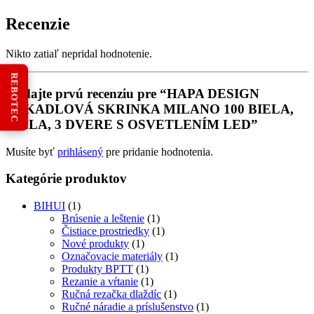
Recenzie
Nikto zatiaľ nepridal hodnotenie.
REBOTEC
Pridajte prvú recenziu pre “HAPA DESIGN
ZRKADLOVÁ SKRINKA MILANO 100 BIELA,
BIELA, 3 DVERE S OSVETLENÍM LED”
Musíte byť
prihlásený
pre pridanie hodnotenia.
Kategórie produktov
BIHUI
(1)
Brúsenie a leštenie
(1)
Čistiace prostriedky
(1)
Nové produkty
(1)
Označovacie materiály
(1)
Produkty BPTT
(1)
Rezanie a vŕtanie
(1)
Ručná rezačka dlaždíc
(1)
Ručné náradie a príslušenstvo
(1)