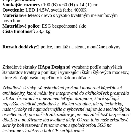
Vonkajšie rozmery:
100 (B) x 60 (H) x 14 (T) cm.
Osvetlenie:
LED 14,5W, svetlá farba 4000K
Materiálové teleso:
drevo s vysoko kvalitným melamínovým
povrchom
Materiálové police:
ESG bezpečnostné sklo
Čistá hmotnosť:
23,3 kg
Rozsah dodávky
:2 police, montáž na stenu, montážne pokyny
Zrkadlové skrinky
HApa Design
sú vyrábané podľa najvyšších
štandardov kvality a ponúkajú vynikajúcu škálu štýlových modelov,
ktoré zlepšujú vašu kúpeľňu v každom ohľade.
Zrkadlové skrinky sú ústrednými prvkami modernej kúpeľňovej
architektúry, ktoré môžu byť integrované do akéhokoľvek prostredia
vďaka rôznorodým a nezameniteľným dizajnom, ktoré spĺňajú
najvyššie estetické požiadavky. Nielen vizuálne, ale aj technicky,
naše výrobky sú najmodernejšie a vybavené najnovšou technológiou
osvetlenia. Aj pre našich zákazníkov je pre nás záležitosť bezpečnosti
dôležitá a používame iba kvalitné diely. Okrem toho naše zrkadlové
skrinky boli testované renomovanou spoločnosťou SGS na
testovanie výrobkov a boli CE certifikované