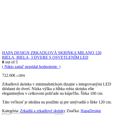
HAPA DESIGN ZRKADLOVÁ SKRINKA MILANO 120
BIELA, BIELA, 3 DVERE S OSVETLENÍM LED
0
out of 5
( Nikto zatiaľ nepridal hodnotenie. )
722.00
€
s DPH
Zrkadlová skrinka v minimalistickom dizajne s integrovanými LED
diódami do dverí. Nízka výška a hĺbka robia skrinku ešte
elegantnejšou v celkovom pohľade na kúpeľňu. Šírka 100 cm.
Táto veľkosť je ideálna na použitie aj pre umývadlá o šírke 120 cm.
Kategória:
Zrkadlá a zrkadlové skrinky
Značka:
HapaDesign