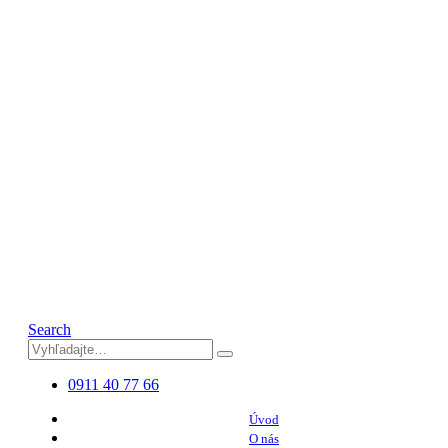
Search
0911 40 77 66
Úvod
O nás