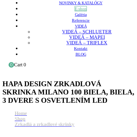
NOVINKY & KATALÓGY
E-shop
Galéria
Referencie
VIDEÁ
VIDEÁ – SCHLUETER
VIDEÁ – MAPEI
VIDEÁ – TRIFLEX
Kontakt
BLOG
0
Cart
0
HAPA DESIGN ZRKADLOVÁ
SKRINKA MILANO 100 BIELA, BIELA,
3 DVERE S OSVETLENÍM LED
Home
Shop
Zrkadlá a zrkadlové skrinky
HAPA DESIGN ZRKADLOVÁ SKRINKA MILANO
100 BIELA, BIELA, 3 DVERE S OSVETLENÍM LED