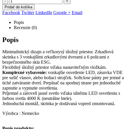
-
+
Pridať do košíka
Facebook
Twitter
LinkedIn
Google +
Email
Popis
Recenzie (0)
Popis
Minimalistický dizajn a veľkorysý úložný priestor. Zrkadlová
skrinka s 3 vonkajšími zrkadlovými dverami a 6 policami z
bezpečnostného skla ESG.
Flexibilný úložný priestor vďaka nastaviteľným vložkám.
Komplexné vybavenie:
vonkajšie osvetlenie LED, zásuvka VDE
pre sušič vlasov, alebo holiaci strojček. Softclose pánty pre jemné a
tiché zatváranie dverí. Prepínač na spodnej strane pre jednoduché
zapnutie a vypnutie osvetlenia.
Príjemné a zároveň jasné svetlo vďaka silnému LED osvetleniu s
farbou svetla 4000 K (neutrálne biele).
Jednoduchá montáž, skrinka je dodávaná vopred zmontovaná.
Výrobca : Nemecko
Popis produktu: