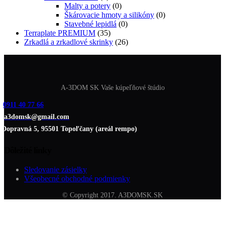
Malty a potery
(0)
Škárovacie hmoty a silikóny
(0)
Stavebné lepidlá
(0)
Terraplate PREMIUM
(35)
Zrkadlá a zrkadlové skrinky
(26)
A-3DOM SK Vaše kúpeľňové štúdio
0911 40 77 66
a3domsk@gmail.com
Dopravná 5, 95501 Topoľčany (areál rempo)
Dôležité linky
Sledovanie zásielky
Všeobecné obchodné podmienky
© Copyright 2017. A3DOMSK.SK