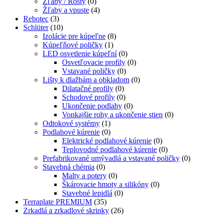
Žľaby / Rošty
(0)
Žľaby a vpuste
(4)
Rebotec
(3)
Schlüter
(10)
Izolácie pre kúpeľne
(8)
Kúpeľňové poličky
(1)
LED osvetlenie kúpeľní
(0)
Osvetľovacie profily
(0)
Vstavané poličky
(0)
Lišty k dlažbám a obkladom
(0)
Dilatačné profily
(0)
Schodové profily
(0)
Ukončenie podlahy
(0)
Vonkajšie rohy a ukončenie stien
(0)
Odtokové systémy
(1)
Podlahové kúrenie
(0)
Elektrické podlahové kúrenie
(0)
Teplovodné podlahové kúrenie
(0)
Prefabrikované umývadlá a vstavané poličky
(0)
Stavebná chémia
(0)
Malty a potery
(0)
Škárovacie hmoty a silikóny
(0)
Stavebné lepidlá
(0)
Terraplate PREMIUM
(35)
Zrkadlá a zrkadlové skrinky
(26)