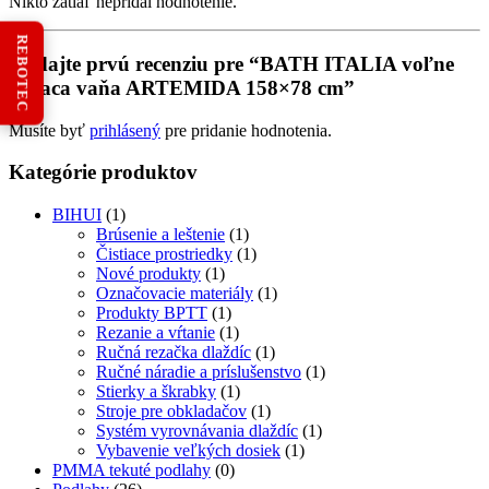
Nikto zatiaľ nepridal hodnotenie.
REBOTEC
Pridajte prvú recenziu pre “BATH ITALIA voľne
stojaca vaňa ARTEMIDA 158×78 cm”
Musíte byť
prihlásený
pre pridanie hodnotenia.
Kategórie produktov
BIHUI
(1)
Brúsenie a leštenie
(1)
Čistiace prostriedky
(1)
Nové produkty
(1)
Označovacie materiály
(1)
Produkty BPTT
(1)
Rezanie a vŕtanie
(1)
Ručná rezačka dlaždíc
(1)
Ručné náradie a príslušenstvo
(1)
Stierky a škrabky
(1)
Stroje pre obkladačov
(1)
Systém vyrovnávania dlaždíc
(1)
Vybavenie veľkých dosiek
(1)
PMMA tekuté podlahy
(0)