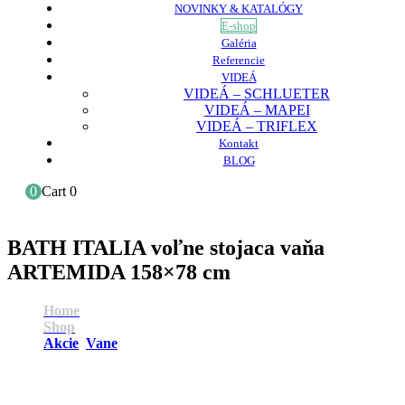
NOVINKY & KATALÓGY
E-shop
Galéria
Referencie
VIDEÁ
VIDEÁ – SCHLUETER
VIDEÁ – MAPEI
VIDEÁ – TRIFLEX
Kontakt
BLOG
0
Cart
0
BATH ITALIA voľne stojaca vaňa
ARTEMIDA 158×78 cm
Home
Shop
Akcie
,
Vane
BATH ITALIA voľne stojaca vaňa ARTEMIDA 158×78
cm