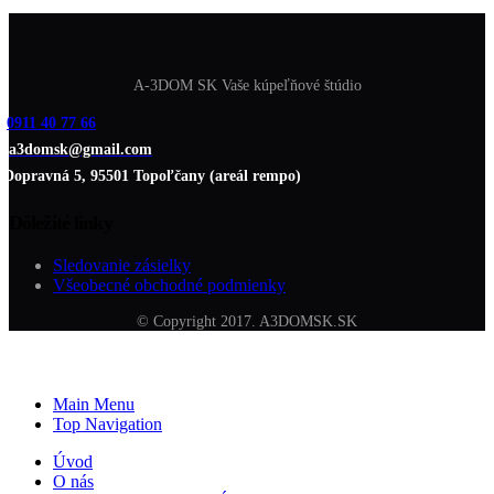
A-3DOM SK Vaše kúpeľňové štúdio
0911 40 77 66
a3domsk@gmail.com
Dopravná 5, 95501 Topoľčany (areál rempo)
Dôležité linky
Sledovanie zásielky
Všeobecné obchodné podmienky
© Copyright 2017. A3DOMSK.SK
Main Menu
Top Navigation
Úvod
O nás