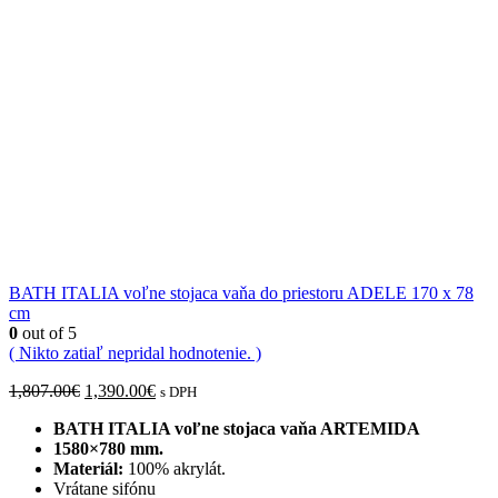
BATH ITALIA voľne stojaca vaňa do priestoru ADELE 170 x 78
cm
0
out of 5
( Nikto zatiaľ nepridal hodnotenie. )
Pôvodná
Aktuálna
1,807.00
€
1,390.00
€
s DPH
cena
cena
BATH ITALIA voľne stojaca vaňa ARTEMIDA
bola:
je:
1580×780 mm.
1,807.00€.
1,390.00€.
Materiál:
100% akrylát.
Vrátane sifónu