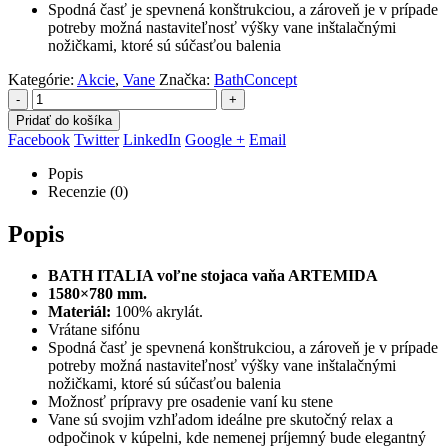
Spodná časť je spevnená konštrukciou, a zároveň je v prípade
potreby možná nastaviteľnosť výšky vane inštalačnými
nožičkami, ktoré sú súčasťou balenia
Kategórie:
Akcie
,
Vane
Značka:
BathConcept
-
+
Pridať do košíka
Facebook
Twitter
LinkedIn
Google +
Email
Popis
Recenzie (0)
Popis
BATH ITALIA voľne stojaca vaňa ARTEMIDA
1580×780 mm.
Materiál:
100% akrylát.
Vrátane sifónu
Spodná časť je spevnená konštrukciou, a zároveň je v prípade
potreby možná nastaviteľnosť výšky vane inštalačnými
nožičkami, ktoré sú súčasťou balenia
Možnosť prípravy pre osadenie vaní ku stene
Vane sú svojim vzhľadom ideálne pre skutočný relax a
odpočinok v kúpelni, kde nemenej príjemný bude elegantný