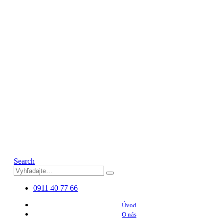
Search
0911 40 77 66
Úvod
O nás