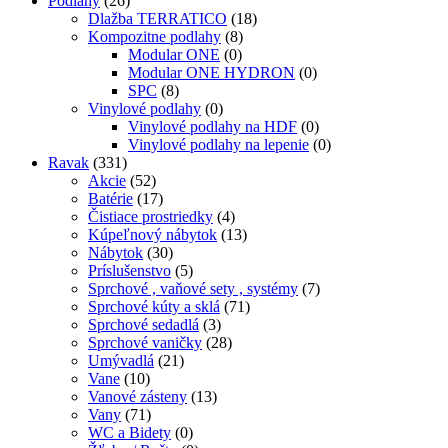
Podlahy
(26)
Dlažba TERRATICO
(18)
Kompozitne podlahy
(8)
Modular ONE
(0)
Modular ONE HYDRON
(0)
SPC
(8)
Vinylové podlahy
(0)
Vinylové podlahy na HDF
(0)
Vinylové podlahy na lepenie
(0)
Ravak
(331)
Akcie
(52)
Batérie
(17)
Čistiace prostriedky
(4)
Kúpeľnový nábytok
(13)
Nábytok
(30)
Príslušenstvo
(5)
Sprchové , vaňové sety , systémy
(7)
Sprchové kúty a sklá
(71)
Sprchové sedadlá
(3)
Sprchové vaničky
(28)
Umývadlá
(21)
Vane
(10)
Vanové zásteny
(13)
Vany
(71)
WC a Bidety
(0)