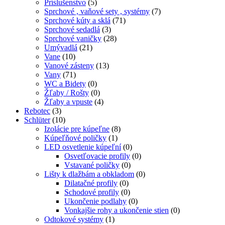
Príslušenstvo
(5)
Sprchové , vaňové sety , systémy
(7)
Sprchové kúty a sklá
(71)
Sprchové sedadlá
(3)
Sprchové vaničky
(28)
Umývadlá
(21)
Vane
(10)
Vanové zásteny
(13)
Vany
(71)
WC a Bidety
(0)
Žľaby / Rošty
(0)
Žľaby a vpuste
(4)
Rebotec
(3)
Schlüter
(10)
Izolácie pre kúpeľne
(8)
Kúpeľňové poličky
(1)
LED osvetlenie kúpeľní
(0)
Osvetľovacie profily
(0)
Vstavané poličky
(0)
Lišty k dlažbám a obkladom
(0)
Dilatačné profily
(0)
Schodové profily
(0)
Ukončenie podlahy
(0)
Vonkajšie rohy a ukončenie stien
(0)
Odtokové systémy
(1)