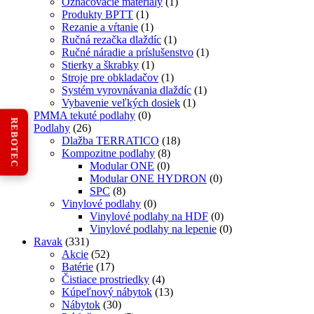
Označovacie materiály
(1)
Produkty BPTT
(1)
Rezanie a vŕtanie
(1)
Ručná rezačka dlaždíc
(1)
Ručné náradie a príslušenstvo
(1)
Stierky a škrabky
(1)
Stroje pre obkladačov
(1)
Systém vyrovnávania dlaždíc
(1)
Vybavenie veľkých dosiek
(1)
PMMA tekuté podlahy
(0)
REBOTEC
Podlahy
(26)
Dlažba TERRATICO
(18)
Kompozitne podlahy
(8)
Modular ONE
(0)
Modular ONE HYDRON
(0)
SPC
(8)
Vinylové podlahy
(0)
Vinylové podlahy na HDF
(0)
Vinylové podlahy na lepenie
(0)
Ravak
(331)
Akcie
(52)
Batérie
(17)
Čistiace prostriedky
(4)
Kúpeľnový nábytok
(13)
Nábytok
(30)