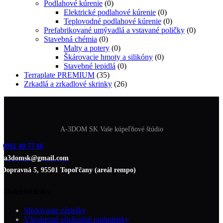
Podlahové kúrenie
(0)
Elektrické podlahové kúrenie
(0)
Teplovodné podlahové kúrenie
(0)
Prefabrikované umývadlá a vstavané poličky
(0)
Stavebná chémia
(0)
Malty a potery
(0)
Škárovacie hmoty a silikóny
(0)
Stavebné lepidlá
(0)
Terraplate PREMIUM
(35)
Zrkadlá a zrkadlové skrinky
(26)
A-3DOM SK Vaše kúpeľňové štúdio
0911 40 77 66
a3domsk@gmail.com
Dopravná 5, 95501 Topoľčany (areál rempo)
Dôležité linky
Sledovanie zásielky
Všeobecné obchodné podmienky