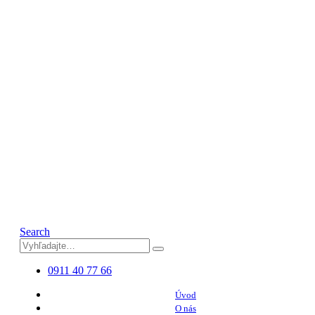
Search
0911 40 77 66
Úvod
O nás