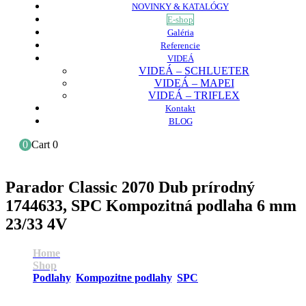
NOVINKY & KATALÓGY
E-shop
Galéria
Referencie
VIDEÁ
VIDEÁ – SCHLUETER
VIDEÁ – MAPEI
VIDEÁ – TRIFLEX
Kontakt
BLOG
0
Cart
0
Parador Classic 2070 Dub prírodný
1744633, SPC Kompozitná podlaha 6 mm
23/33 4V
Home
Shop
Podlahy
,
Kompozitne podlahy
,
SPC
Parador Classic 2070 Dub prírodný 1744633, SPC
Kompozitná podlaha 6 mm 23/33 4V