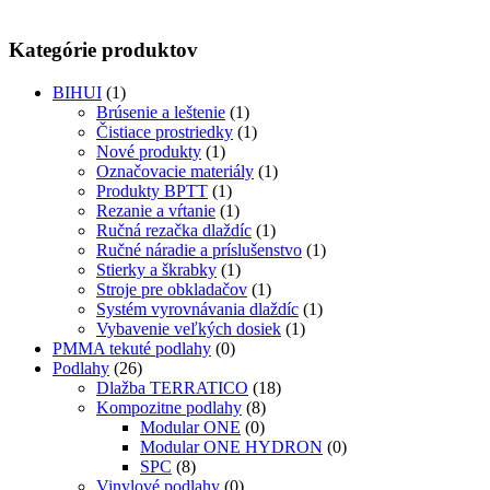
Kategórie produktov
BIHUI
(1)
Brúsenie a leštenie
(1)
Čistiace prostriedky
(1)
Nové produkty
(1)
Označovacie materiály
(1)
Produkty BPTT
(1)
Rezanie a vŕtanie
(1)
Ručná rezačka dlaždíc
(1)
Ručné náradie a príslušenstvo
(1)
Stierky a škrabky
(1)
Stroje pre obkladačov
(1)
Systém vyrovnávania dlaždíc
(1)
Vybavenie veľkých dosiek
(1)
PMMA tekuté podlahy
(0)
Podlahy
(26)
Dlažba TERRATICO
(18)
Kompozitne podlahy
(8)
Modular ONE
(0)
Modular ONE HYDRON
(0)
SPC
(8)
Vinylové podlahy
(0)