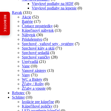
Vinylové podlahy na HDF
(0)
Vinylové podlahy na lepenie
(0)
Ravak
(331)
REBOTEC
Akcie
(52)
Batérie
(17)
Čistiace prostriedky
(4)
Kúpeľnový nábytok
(13)
Nábytok
(30)
Príslušenstvo
(5)
Sprchové , vaňové sety , systémy
(7)
Sprchové kúty a sklá
(71)
Sprchové sedadlá
(3)
Sprchové vaničky
(28)
Umývadlá
(21)
Vane
(10)
Vanové zásteny
(13)
Vany
(71)
WC a Bidety
(0)
Žľaby / Rošty
(0)
Žľaby a vpuste
(4)
Rebotec
(3)
Schlüter
(10)
Izolácie pre kúpeľne
(8)
Kúpeľňové poličky
(1)
LED osvetlenie kúpeľní
(0)