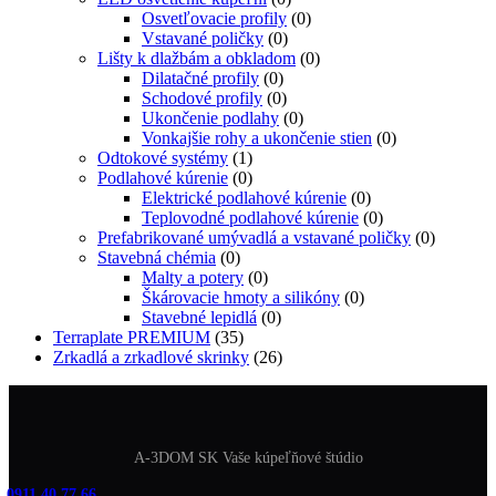
Osvetľovacie profily
(0)
Vstavané poličky
(0)
Lišty k dlažbám a obkladom
(0)
Dilatačné profily
(0)
Schodové profily
(0)
Ukončenie podlahy
(0)
Vonkajšie rohy a ukončenie stien
(0)
Odtokové systémy
(1)
Podlahové kúrenie
(0)
Elektrické podlahové kúrenie
(0)
Teplovodné podlahové kúrenie
(0)
Prefabrikované umývadlá a vstavané poličky
(0)
Stavebná chémia
(0)
Malty a potery
(0)
Škárovacie hmoty a silikóny
(0)
Stavebné lepidlá
(0)
Terraplate PREMIUM
(35)
Zrkadlá a zrkadlové skrinky
(26)
A-3DOM SK Vaše kúpeľňové štúdio
0911 40 77 66