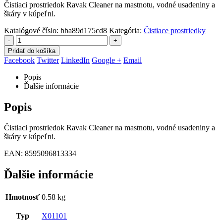
Čistiaci prostriedok Ravak Cleaner na mastnotu, vodné usadeniny a
škáry v kúpeľni.
Katalógové číslo:
bba89d175cd8
Kategória:
Čistiace prostriedky
-
+
Pridať do košíka
Facebook
Twitter
LinkedIn
Google +
Email
Popis
Ďalšie informácie
Popis
Čistiaci prostriedok Ravak Cleaner na mastnotu, vodné usadeniny a
škáry v kúpeľni.
EAN: 8595096813334
Ďalšie informácie
Hmotnosť
0.58 kg
Typ
X01101