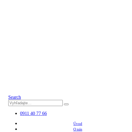
Search
0911 40 77 66
Úvod
O nás