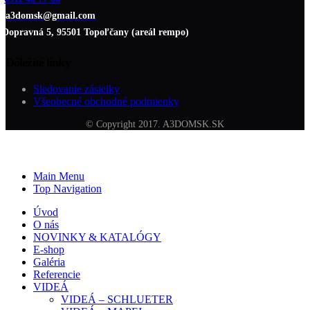
a3domsk@gmail.com
Dopravná 5, 95501 Topoľčany (areál rempo)
Dôležité linky
Sledovanie zásielky
Všeobecné obchodné podmienky
© Copyright 2017. A3DOMSK.SK
Main Menu
Top Navigation
Úvod
O nás
NOVINKY & KATALÓGY
E-shop
Galéria
Referencie
VIDEÁ
VIDEÁ – SCHLUETER