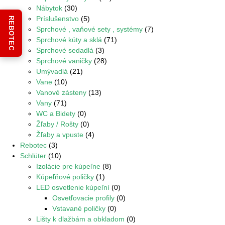
Nábytok
(30)
Príslušenstvo
(5)
REBOTEC
Sprchové , vaňové sety , systémy
(7)
Sprchové kúty a sklá
(71)
Sprchové sedadlá
(3)
Sprchové vaničky
(28)
Umývadlá
(21)
Vane
(10)
Vanové zásteny
(13)
Vany
(71)
WC a Bidety
(0)
Žľaby / Rošty
(0)
Žľaby a vpuste
(4)
Rebotec
(3)
Schlüter
(10)
Izolácie pre kúpeľne
(8)
Kúpeľňové poličky
(1)
LED osvetlenie kúpeľní
(0)
Osvetľovacie profily
(0)
Vstavané poličky
(0)
Lišty k dlažbám a obkladom
(0)