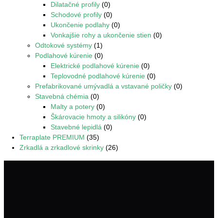
Dilatačné profily
(0)
Schodové profily
(0)
Ukončenie podlahy
(0)
Vonkajšie rohy a ukončenie stien
(0)
Odtokové systémy
(1)
Podlahové kúrenie
(0)
Elektrické podlahové kúrenie
(0)
Teplovodné podlahové kúrenie
(0)
Prefabrikované umývadlá a vstavané poličky
(0)
Stavebná chémia
(0)
Malty a potery
(0)
Škárovacie hmoty a silikóny
(0)
Stavebné lepidlá
(0)
Terraplate PREMIUM
(35)
Zrkadlá a zrkadlové skrinky
(26)