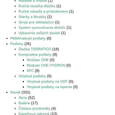
Rezanie a vŕtanie
(1)
Ručná rezačka dlaždíc
(1)
Ručné náradie a príslušenstvo
(1)
Stierky a škrabky
(1)
Stroje pre obkladačov
(1)
Systém vyrovnávania dlaždíc
(1)
Vybavenie veľkých dosiek
(1)
PMMA tekuté podlahy
(0)
Podlahy
(26)
Dlažba TERRATICO
(18)
Kompozitne podlahy
(8)
Modular ONE
(0)
Modular ONE HYDRON
(0)
SPC
(8)
Vinylové podlahy
(0)
Vinylové podlahy na HDF
(0)
Vinylové podlahy na lepenie
(0)
Ravak
(331)
Akcie
(52)
Batérie
(17)
Čistiace prostriedky
(4)
Kúpeľnový nábytok
(13)