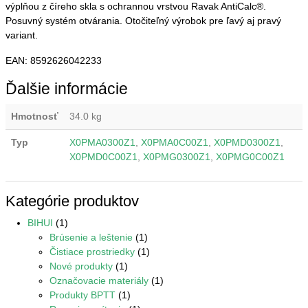
výplňou z číreho skla s ochrannou vrstvou Ravak AntiCalc®.
Posuvný systém otvárania. Otočiteľný výrobok pre ľavý aj pravý
variant.
EAN: 8592626042233
Ďalšie informácie
Hmotnosť
34.0 kg
Typ
X0PMA0300Z1
,
X0PMA0C00Z1
,
X0PMD0300Z1
,
X0PMD0C00Z1
,
X0PMG0300Z1
,
X0PMG0C00Z1
Kategórie produktov
BIHUI
(1)
Brúsenie a leštenie
(1)
Čistiace prostriedky
(1)
Nové produkty
(1)
Označovacie materiály
(1)
Produkty BPTT
(1)