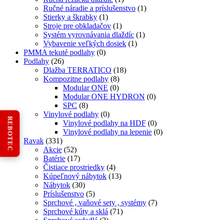
Ručné náradie a príslušenstvo
(1)
Stierky a škrabky
(1)
Stroje pre obkladačov
(1)
Systém vyrovnávania dlaždíc
(1)
Vybavenie veľkých dosiek
(1)
PMMA tekuté podlahy
(0)
Podlahy
(26)
Dlažba TERRATICO
(18)
Kompozitne podlahy
(8)
Modular ONE
(0)
Modular ONE HYDRON
(0)
SPC
(8)
Vinylové podlahy
(0)
REBOTEC
Vinylové podlahy na HDF
(0)
Vinylové podlahy na lepenie
(0)
Ravak
(331)
Akcie
(52)
Batérie
(17)
Čistiace prostriedky
(4)
Kúpeľnový nábytok
(13)
Nábytok
(30)
Príslušenstvo
(5)
Sprchové , vaňové sety , systémy
(7)
Sprchové kúty a sklá
(71)