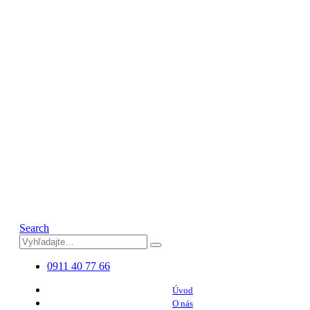
Search
0911 40 77 66
Úvod
O nás