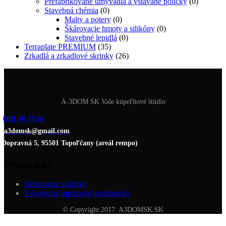
Prefabrikované umývadlá a vstavané poličky
(0)
Stavebná chémia
(0)
Malty a potery
(0)
Škárovacie hmoty a silikóny
(0)
Stavebné lepidlá
(0)
Terraplate PREMIUM
(35)
Zrkadlá a zrkadlové skrinky
(26)
A-3DOM SK Vaše kúpeľňové štúdio
0911 40 77 66
a3domsk@gmail.com
Dopravná 5, 95501 Topoľčany (areál rempo)
Dôležité linky
Sledovanie zásielky
Všeobecné obchodné podmienky
© Copyright 2017. A3DOMSK.SK