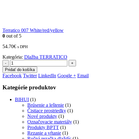
Terratico 007 White/red/yellow
0
out of 5
54.70
€
s DPH
Kategória:
Dlažba TERRATICO
-
+
Pridať do košíka
Facebook
Twitter
LinkedIn
Google +
Email
Kategórie produktov
BIHUI
(1)
Brúsenie a leštenie
(1)
Čistiace prostriedky
(1)
Nové produkty
(1)
Označovacie materiály
(1)
Produkty BPTT
(1)
Rezanie a vŕtanie
(1)
Ručná rezačka dlaždíc
(1)