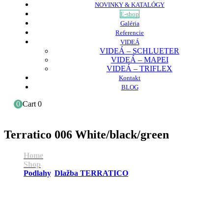
NOVINKY & KATALÓGY
E-shop
Galéria
Referencie
VIDEÁ
VIDEÁ – SCHLUETER
VIDEÁ – MAPEI
VIDEÁ – TRIFLEX
Kontakt
BLOG
0
Cart
0
Terratico 006 White/black/green
Home
Shop
Podlahy
,
Dlažba TERRATICO
Terratico 006 White/black/green