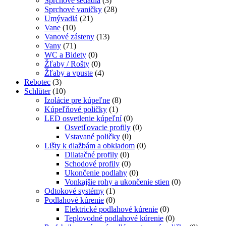
Sprchové sedadlá
(3)
Sprchové vaničky
(28)
Umývadlá
(21)
Vane
(10)
Vanové zásteny
(13)
Vany
(71)
WC a Bidety
(0)
Žľaby / Rošty
(0)
Žľaby a vpuste
(4)
Rebotec
(3)
Schlüter
(10)
Izolácie pre kúpeľne
(8)
Kúpeľňové poličky
(1)
LED osvetlenie kúpeľní
(0)
Osvetľovacie profily
(0)
Vstavané poličky
(0)
Lišty k dlažbám a obkladom
(0)
Dilatačné profily
(0)
Schodové profily
(0)
Ukončenie podlahy
(0)
Vonkajšie rohy a ukončenie stien
(0)
Odtokové systémy
(1)
Podlahové kúrenie
(0)
Elektrické podlahové kúrenie
(0)
Teplovodné podlahové kúrenie
(0)