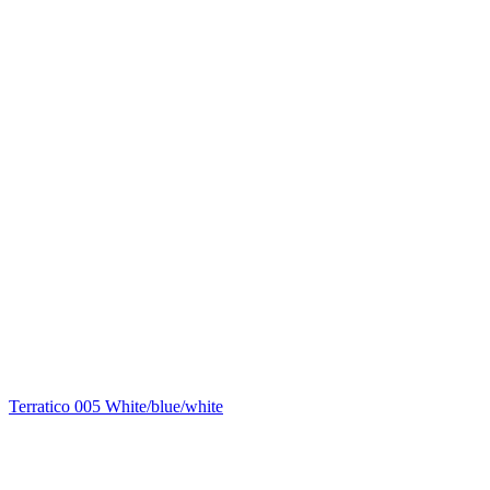
Terratico 005 White/blue/white