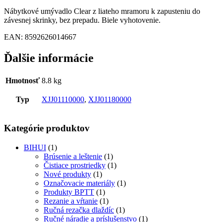
Nábytkové umývadlo Clear z liateho mramoru k zapusteniu do
závesnej skrinky, bez prepadu. Biele vyhotovenie.
EAN: 8592626014667
Ďalšie informácie
Hmotnosť
8.8 kg
Typ
XJJ01110000
,
XJJ01180000
Kategórie produktov
BIHUI
(1)
Brúsenie a leštenie
(1)
Čistiace prostriedky
(1)
Nové produkty
(1)
Označovacie materiály
(1)
Produkty BPTT
(1)
Rezanie a vŕtanie
(1)
Ručná rezačka dlaždíc
(1)
Ručné náradie a príslušenstvo
(1)