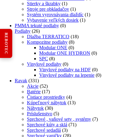
Stierky a škrabky
(1)
Stroje pre obkladačov
(1)
Systém vyrovnávania dlaždíc
(1)
Vybavenie veľkých dosiek
(1)
PMMA tekuté podlahy
(0)
Podlahy
(26)
REBOTEC
Dlažba TERRATICO
(18)
Kompozitne podlahy
(8)
Modular ONE
(0)
Modular ONE HYDRON
(0)
SPC
(8)
Vinylové podlahy
(0)
Vinylové podlahy na HDF
(0)
Vinylové podlahy na lepenie
(0)
Ravak
(331)
Akcie
(52)
Batérie
(17)
Čistiace prostriedky
(4)
Kúpeľnový nábytok
(13)
Nábytok
(30)
Príslušenstvo
(5)
Sprchové , vaňové sety , systémy
(7)
Sprchové kúty a sklá
(71)
Sprchové sedadlá
(3)
Sprchové vaničky
(28)