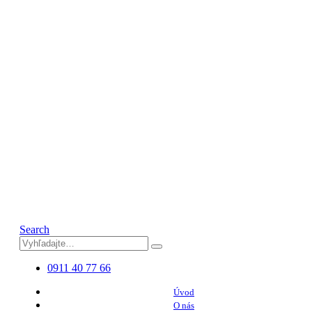
Search
0911 40 77 66
Úvod
O nás