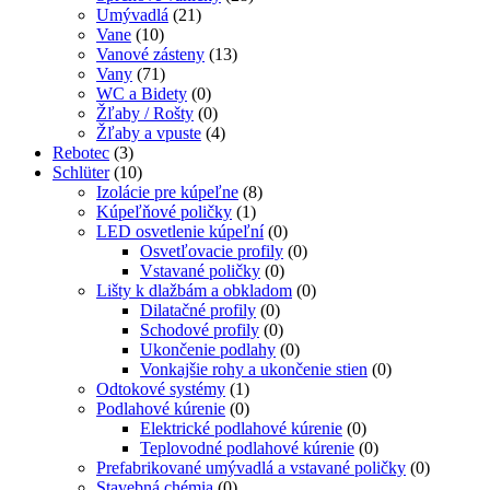
Umývadlá
(21)
Vane
(10)
Vanové zásteny
(13)
Vany
(71)
WC a Bidety
(0)
Žľaby / Rošty
(0)
Žľaby a vpuste
(4)
Rebotec
(3)
Schlüter
(10)
Izolácie pre kúpeľne
(8)
Kúpeľňové poličky
(1)
LED osvetlenie kúpeľní
(0)
Osvetľovacie profily
(0)
Vstavané poličky
(0)
Lišty k dlažbám a obkladom
(0)
Dilatačné profily
(0)
Schodové profily
(0)
Ukončenie podlahy
(0)
Vonkajšie rohy a ukončenie stien
(0)
Odtokové systémy
(1)
Podlahové kúrenie
(0)
Elektrické podlahové kúrenie
(0)
Teplovodné podlahové kúrenie
(0)
Prefabrikované umývadlá a vstavané poličky
(0)
Stavebná chémia
(0)