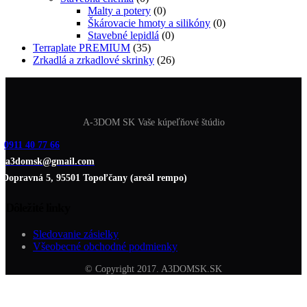
Malty a potery
(0)
Škárovacie hmoty a silikóny
(0)
Stavebné lepidlá
(0)
Terraplate PREMIUM
(35)
Zrkadlá a zrkadlové skrinky
(26)
A-3DOM SK Vaše kúpeľňové štúdio
0911 40 77 66
a3domsk@gmail.com
Dopravná 5, 95501 Topoľčany (areál rempo)
Dôležité linky
Sledovanie zásielky
Všeobecné obchodné podmienky
© Copyright 2017. A3DOMSK.SK