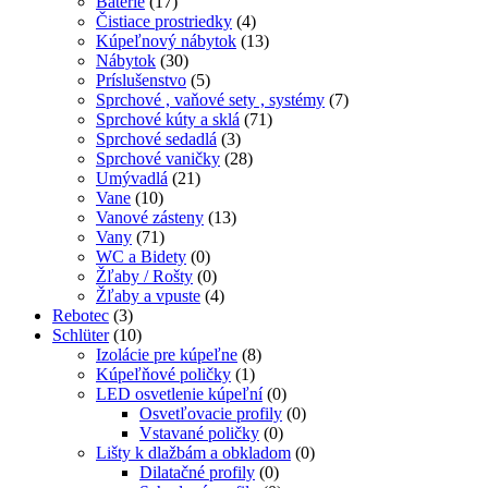
Batérie
(17)
Čistiace prostriedky
(4)
Kúpeľnový nábytok
(13)
Nábytok
(30)
Príslušenstvo
(5)
Sprchové , vaňové sety , systémy
(7)
Sprchové kúty a sklá
(71)
Sprchové sedadlá
(3)
Sprchové vaničky
(28)
Umývadlá
(21)
Vane
(10)
Vanové zásteny
(13)
Vany
(71)
WC a Bidety
(0)
Žľaby / Rošty
(0)
Žľaby a vpuste
(4)
Rebotec
(3)
Schlüter
(10)
Izolácie pre kúpeľne
(8)
Kúpeľňové poličky
(1)
LED osvetlenie kúpeľní
(0)
Osvetľovacie profily
(0)
Vstavané poličky
(0)
Lišty k dlažbám a obkladom
(0)
Dilatačné profily
(0)