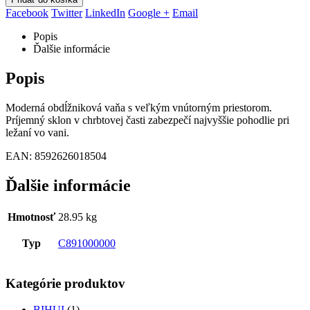
Facebook
Twitter
LinkedIn
Google +
Email
Popis
Ďalšie informácie
Popis
Moderná obdĺžniková vaňa s veľkým vnútorným priestorom.
Príjemný sklon v chrbtovej časti zabezpečí najvyššie pohodlie pri
ležaní vo vani.
EAN: 8592626018504
Ďalšie informácie
Hmotnosť
28.95 kg
Typ
C891000000
Kategórie produktov
BIHUI
(1)