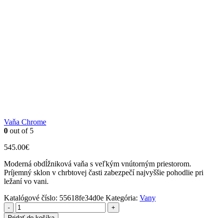
Vaňa Chrome
0
out of 5
545.00
€
Moderná obdĺžniková vaňa s veľkým vnútorným priestorom.
Príjemný sklon v chrbtovej časti zabezpečí najvyššie pohodlie pri
ležaní vo vani.
Katalógové číslo:
55618fe34d0e
Kategória:
Vany
-
+
Pridať do košíka