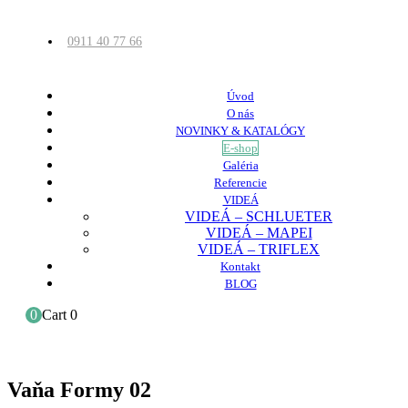
0911 40 77 66
Úvod
O nás
NOVINKY & KATALÓGY
E-shop
Galéria
Referencie
VIDEÁ
VIDEÁ – SCHLUETER
VIDEÁ – MAPEI
VIDEÁ – TRIFLEX
Kontakt
BLOG
0
Cart
0
Vaňa Formy 02