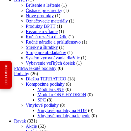
Brúsenie a leštenie
(1)
Čistiace prostriedky
(1)
Nové produkty
(1)
Označovacie materiály
(1)
Produkty BPTT
(1)
Rezanie a vŕtanie
(1)
Ručná rezačka dlaždíc
(1)
Ručné náradie a príslušenstvo
(1)
Stierky a škrabky
(1)
Stroje pre obkladačov
(1)
Systém vyrovnávania dlaždíc
(1)
Vybavenie veľkých dosiek
(1)
REBOTEC
PMMA tekuté podlahy
(0)
Podlahy
(26)
Dlažba TERRATICO
(18)
Kompozitne podlahy
(8)
Modular ONE
(0)
Modular ONE HYDRON
(0)
SPC
(8)
Vinylové podlahy
(0)
Vinylové podlahy na HDF
(0)
Vinylové podlahy na lepenie
(0)
Ravak
(331)
Akcie
(52)