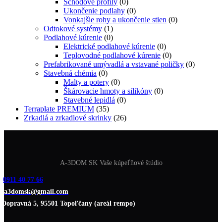
Schodové profily
(0)
Ukončenie podlahy
(0)
Vonkajšie rohy a ukončenie stien
(0)
Odtokové systémy
(1)
Podlahové kúrenie
(0)
Elektrické podlahové kúrenie
(0)
Teplovodné podlahové kúrenie
(0)
Prefabrikované umývadlá a vstavané poličky
(0)
Stavebná chémia
(0)
Malty a potery
(0)
Škárovacie hmoty a silikóny
(0)
Stavebné lepidlá
(0)
Terraplate PREMIUM
(35)
Zrkadlá a zrkadlové skrinky
(26)
A-3DOM SK Vaše kúpeľňové štúdio
0911 40 77 66
a3domsk@gmail.com
Dopravná 5, 95501 Topoľčany (areál rempo)