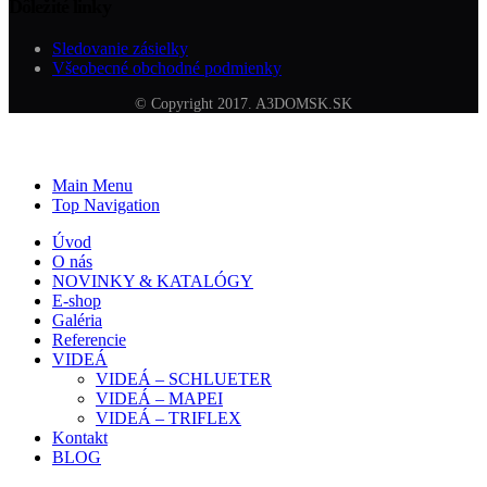
Dôležité linky
Sledovanie zásielky
Všeobecné obchodné podmienky
© Copyright 2017. A3DOMSK.SK
Main Menu
Top Navigation
Úvod
O nás
NOVINKY & KATALÓGY
E-shop
Galéria
Referencie
VIDEÁ
VIDEÁ – SCHLUETER
VIDEÁ – MAPEI
VIDEÁ – TRIFLEX
Kontakt
BLOG