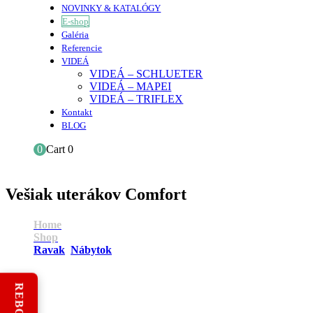
NOVINKY & KATALÓGY
E-shop
Galéria
Referencie
VIDEÁ
VIDEÁ – SCHLUETER
VIDEÁ – MAPEI
VIDEÁ – TRIFLEX
Kontakt
BLOG
0
Cart
0
Vešiak uterákov Comfort
Home
Shop
Ravak
,
Nábytok
Vešiak uterákov Comfort