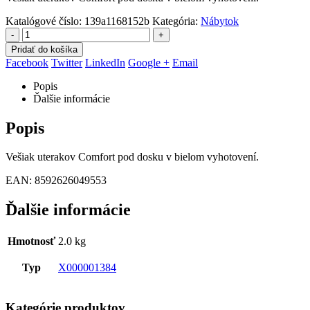
Katalógové číslo:
139a1168152b
Kategória:
Nábytok
-
+
Pridať do košíka
Facebook
Twitter
LinkedIn
Google +
Email
Popis
Ďalšie informácie
Popis
Vešiak uterakov Comfort pod dosku v bielom vyhotovení.
EAN: 8592626049553
Ďalšie informácie
Hmotnosť
2.0 kg
Typ
X000001384
Kategórie produktov