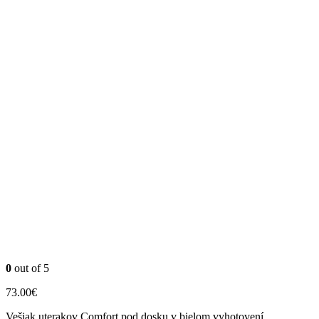
0
out of 5
73.00
€
Vešiak uterakov Comfort pod dosku v bielom vyhotovení.