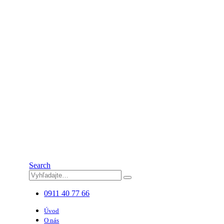
Search
0911 40 77 66
Úvod
O nás