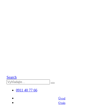
Search
0911 40 77 66
Úvod
O nás