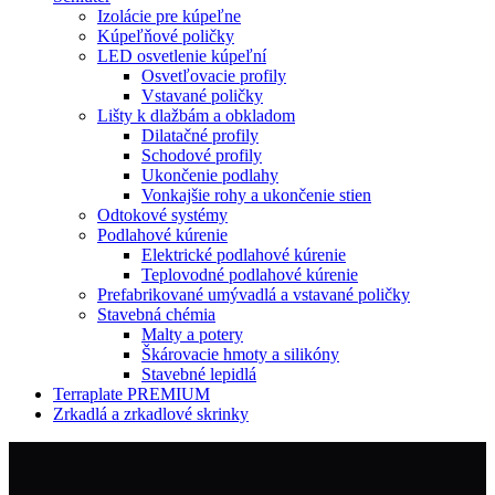
Izolácie pre kúpeľne
Kúpeľňové poličky
LED osvetlenie kúpeľní
Osvetľovacie profily
Vstavané poličky
Lišty k dlažbám a obkladom
Dilatačné profily
Schodové profily
Ukončenie podlahy
Vonkajšie rohy a ukončenie stien
Odtokové systémy
Podlahové kúrenie
Elektrické podlahové kúrenie
Teplovodné podlahové kúrenie
Prefabrikované umývadlá a vstavané poličky
Stavebná chémia
Malty a potery
Škárovacie hmoty a silikóny
Stavebné lepidlá
Terraplate PREMIUM
Zrkadlá a zrkadlové skrinky