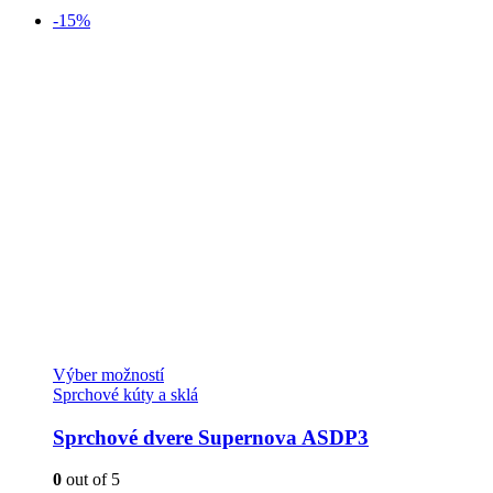
-15%
Tento
Výber možností
produkt
Sprchové kúty a sklá
má
viacero
Sprchové dvere Supernova ASDP3
variantov.
Možnosti
0
out of 5
si