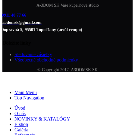
A-3DOM SK Vaše kúpeľňové štúdio
0911 40 77 66
a3domsk@gmail.com
Dopravná 5, 95501 Topoľčany (areál rempo)
Dôležité linky
Sledovanie zásielky
Všeobecné obchodné podmienky
© Copyright 2017. A3DOMSK.SK
Main Menu
Top Navigation
Úvod
O nás
NOVINKY & KATALÓGY
E-shop
Galéria