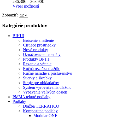
Price
236.30
€
–
368.90
€
môžete
Tento
range:
Výber možností
vybrať
produkt
236.30€
na
Zobraziť:
má
through
stránke
viacero
368.90€
produktu.
variantov.
Kategórie produktov
Možnosti
si
BIHUI
môžete
Brúsenie a leštenie
vybrať
Čistiace prostriedky
na
Nové produkty
stránke
Označovacie materiály
produktu.
Produkty BPTT
Rezanie a vŕtanie
Ručná rezačka dlaždíc
Ručné náradie a príslušenstvo
Stierky a škrabky
Stroje pre obkladačov
Systém vyrovnávania dlaždíc
Vybavenie veľkých dosiek
PMMA tekuté podlahy
Podlahy
Dlažba TERRATICO
Kompozitne podlahy
Modular ONE