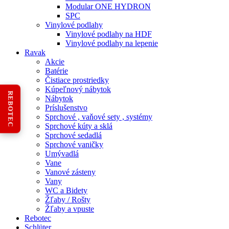
Modular ONE HYDRON
SPC
Vinylové podlahy
Vinylové podlahy na HDF
Vinylové podlahy na lepenie
Ravak
Akcie
Batérie
Čistiace prostriedky
Kúpeľnový nábytok
REBOTEC
Nábytok
Príslušenstvo
Sprchové , vaňové sety , systémy
Sprchové kúty a sklá
Sprchové sedadlá
Sprchové vaničky
Umývadlá
Vane
Vanové zásteny
Vany
WC a Bidety
Žľaby / Rošty
Žľaby a vpuste
Rebotec
Schlüter