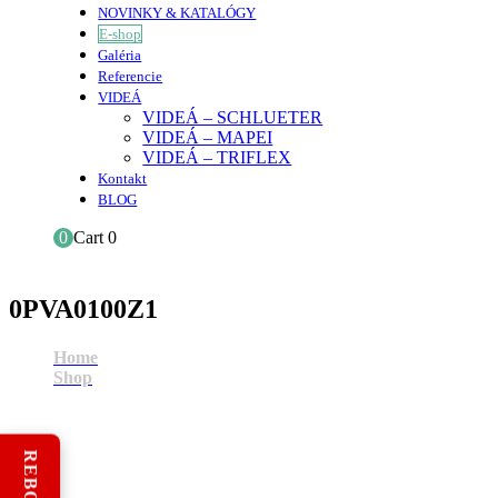
NOVINKY & KATALÓGY
E-shop
Galéria
Referencie
VIDEÁ
VIDEÁ – SCHLUETER
VIDEÁ – MAPEI
VIDEÁ – TRIFLEX
Kontakt
BLOG
0
Cart
0
0PVA0100Z1
Home
Shop
0PVA0100Z1