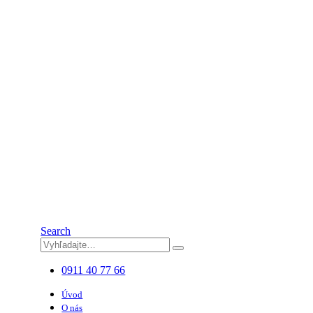
Search
0911 40 77 66
Úvod
O nás