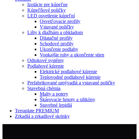
Izolácie pre kúpeľne
Kúpeľňové poličky
LED osvetlenie kúpeľní
Osvetľovacie profily
Vstavané poličky
Lišty k dlažbám a obkladom
Dilatačné profily
Schodové profily
Ukončenie podlahy
Vonkajšie rohy a ukončenie stien
Odtokové systémy
Podlahové kúrenie
Elektrické podlahové kúrenie
Teplovodné podlahové kúrenie
Prefabrikované umývadlá a vstavané poličky
Stavebná chémia
Malty a potery
Škárovacie hmoty a silikóny
Stavebné lepidlá
Terraplate PREMIUM
Zrkadlá a zrkadlové skrinky