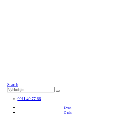
Search
0911 40 77 66
Úvod
O nás