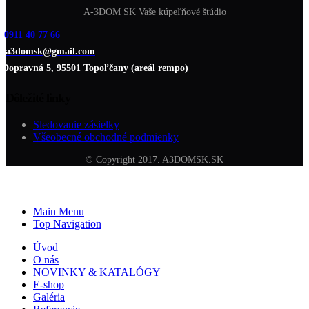
A-3DOM SK Vaše kúpeľňové štúdio
0911 40 77 66
a3domsk@gmail.com
Dopravná 5, 95501 Topoľčany (areál rempo)
Dôležité linky
Sledovanie zásielky
Všeobecné obchodné podmienky
© Copyright 2017. A3DOMSK.SK
Main Menu
Top Navigation
Úvod
O nás
NOVINKY & KATALÓGY
E-shop
Galéria