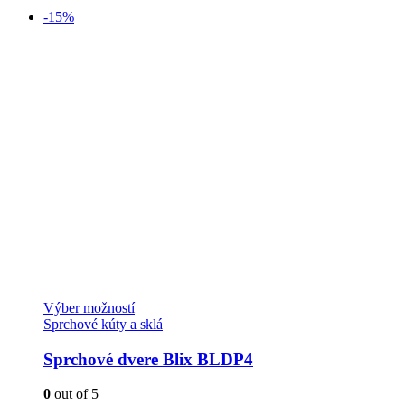
-15%
Tento
Výber možností
produkt
Sprchové kúty a sklá
má
viacero
Sprchové dvere Blix BLDP4
variantov.
Možnosti
0
out of 5
si