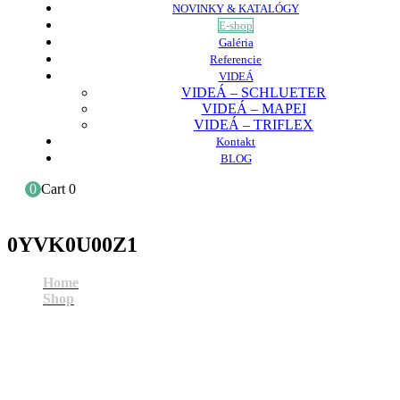
NOVINKY & KATALÓGY
E-shop
Galéria
Referencie
VIDEÁ
VIDEÁ – SCHLUETER
VIDEÁ – MAPEI
VIDEÁ – TRIFLEX
Kontakt
BLOG
0
Cart
0
0YVK0U00Z1
Home
Shop
0YVK0U00Z1