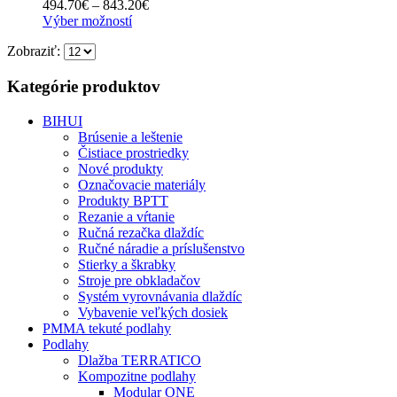
Price
494.70
€
–
843.20
€
môžete
Tento
range:
Výber možností
vybrať
produkt
494.70€
na
Zobraziť:
má
through
stránke
viacero
843.20€
produktu.
variantov.
Kategórie produktov
Možnosti
si
BIHUI
môžete
Brúsenie a leštenie
vybrať
Čistiace prostriedky
na
Nové produkty
stránke
Označovacie materiály
produktu.
Produkty BPTT
Rezanie a vŕtanie
Ručná rezačka dlaždíc
Ručné náradie a príslušenstvo
Stierky a škrabky
Stroje pre obkladačov
Systém vyrovnávania dlaždíc
Vybavenie veľkých dosiek
PMMA tekuté podlahy
Podlahy
Dlažba TERRATICO
Kompozitne podlahy
Modular ONE