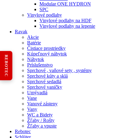
Modular ONE HYDRON
SPC
Vinylové podlahy
Vinylové podlahy na HDF
Vinylové podlahy na lepenie
Ravak
Akcie
Batérie
Čistiace prostriedky
Kúpeľnový nábytok
REBOTEC
Nábytok
Príslušenstvo
Sprchové , vaňové sety , systémy
Sprchové kúty a sklá
Sprchové sedadlá
Sprchové vaničky
Umývadlá
Vane
Vanové zásteny
Vany
WC a Bidety
Žľaby / Rošty
Žľaby a vpuste
Rebotec
Schlüter