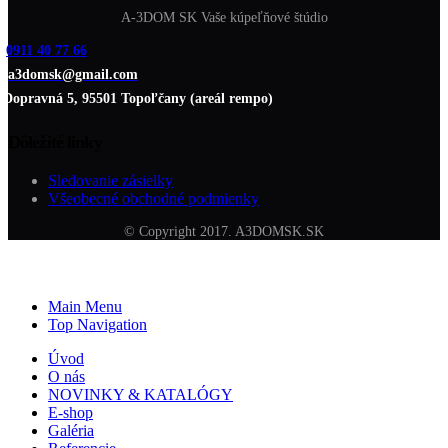
A-3DOM SK Vaše kúpeľňové štúdio
0911 40 77 66
a3domsk@gmail.com
Dopravná 5, 95501 Topoľčany (areál rempo)
Dôležité linky
Sledovanie zásielky
Všeobecné obchodné podmienky
© Copyright 2017. A3DOMSK.SK
Main Menu
Top Navigation
Úvod
O nás
NOVINKY & KATALÓGY
E-shop
Galéria