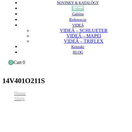
NOVINKY & KATALÓGY
E-shop
Galéria
Referencie
VIDEÁ
VIDEÁ – SCHLUETER
VIDEÁ – MAPEI
VIDEÁ – TRIFLEX
Kontakt
BLOG
0
Cart
0
14V401O211S
Home
Shop
14V401O211S