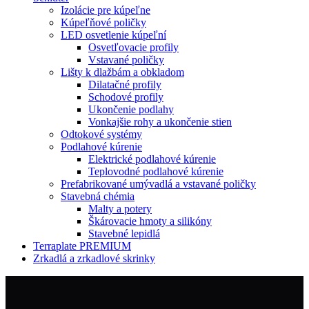
Izolácie pre kúpeľne
Kúpeľňové poličky
LED osvetlenie kúpeľní
Osvetľovacie profily
Vstavané poličky
Lišty k dlažbám a obkladom
Dilatačné profily
Schodové profily
Ukončenie podlahy
Vonkajšie rohy a ukončenie stien
Odtokové systémy
Podlahové kúrenie
Elektrické podlahové kúrenie
Teplovodné podlahové kúrenie
Prefabrikované umývadlá a vstavané poličky
Stavebná chémia
Malty a potery
Škárovacie hmoty a silikóny
Stavebné lepidlá
Terraplate PREMIUM
Zrkadlá a zrkadlové skrinky