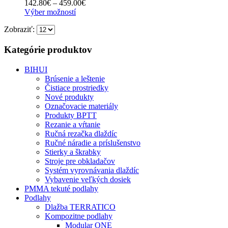
Price
142.80
€
–
459.00
€
môžete
Tento
range:
Výber možností
vybrať
produkt
142.80€
na
Zobraziť:
má
through
stránke
viacero
459.00€
produktu.
variantov.
Kategórie produktov
Možnosti
si
BIHUI
môžete
Brúsenie a leštenie
vybrať
Čistiace prostriedky
na
Nové produkty
stránke
Označovacie materiály
produktu.
Produkty BPTT
Rezanie a vŕtanie
Ručná rezačka dlaždíc
Ručné náradie a príslušenstvo
Stierky a škrabky
Stroje pre obkladačov
Systém vyrovnávania dlaždíc
Vybavenie veľkých dosiek
PMMA tekuté podlahy
Podlahy
Dlažba TERRATICO
Kompozitne podlahy
Modular ONE