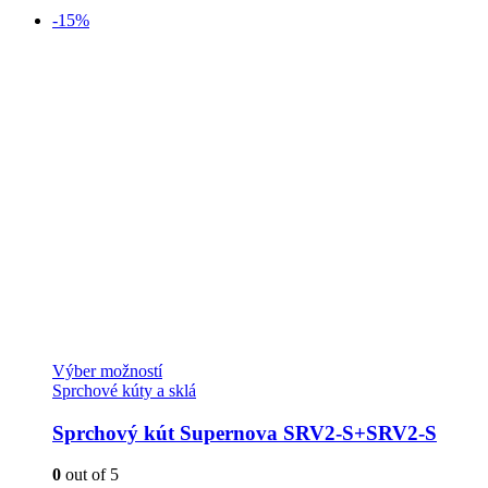
-15%
Tento
Výber možností
produkt
Sprchové kúty a sklá
má
viacero
Sprchový kút Supernova SRV2-S+SRV2-S
variantov.
Možnosti
0
out of 5
si