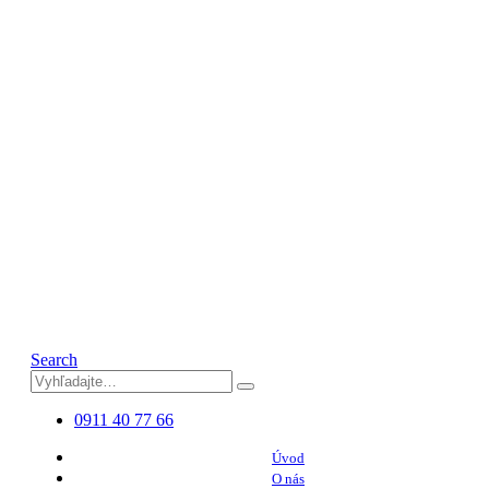
Search
0911 40 77 66
Úvod
O nás