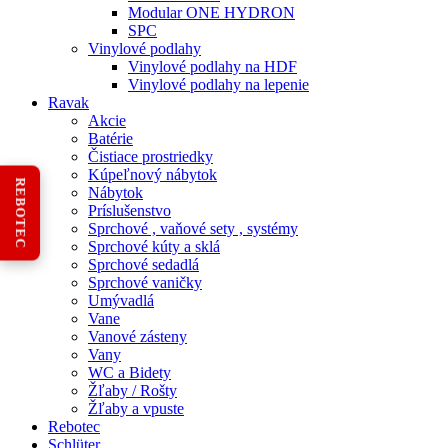
Modular ONE HYDRON
SPC
Vinylové podlahy
Vinylové podlahy na HDF
Vinylové podlahy na lepenie
Ravak
Akcie
Batérie
Čistiace prostriedky
Kúpeľnový nábytok
REBOTEC
Nábytok
Príslušenstvo
Sprchové , vaňové sety , systémy
Sprchové kúty a sklá
Sprchové sedadlá
Sprchové vaničky
Umývadlá
Vane
Vanové zásteny
Vany
WC a Bidety
Žľaby / Rošty
Žľaby a vpuste
Rebotec
Schlüter