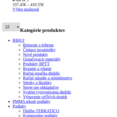
si
Price
337.45
€
–
410.55
€
môžete
Tento
range:
Výber možností
vybrať
produkt
337.45€
na
má
through
stránke
viacero
410.55€
produktu.
variantov.
Kategórie produktov
Možnosti
si
BIHUI
môžete
Brúsenie a leštenie
vybrať
Čistiace prostriedky
na
Nové produkty
stránke
Označovacie materiály
produktu.
Produkty BPTT
Rezanie a vŕtanie
Ručná rezačka dlaždíc
Ručné náradie a príslušenstvo
Stierky a škrabky
Stroje pre obkladačov
Systém vyrovnávania dlaždíc
Vybavenie veľkých dosiek
PMMA tekuté podlahy
Podlahy
Dlažba TERRATICO
Kompozitne podlahy