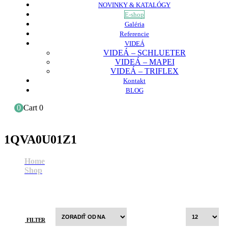
NOVINKY & KATALÓGY
E-shop
Galéria
Referencie
VIDEÁ
VIDEÁ – SCHLUETER
VIDEÁ – MAPEI
VIDEÁ – TRIFLEX
Kontakt
BLOG
0
Cart
0
1QVA0U01Z1
Home
Shop
1QVA0U01Z1
FILTER