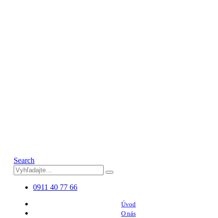
Search
0911 40 77 66
Úvod
O nás