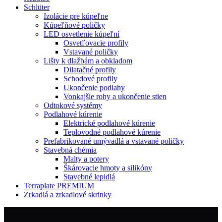
Schlüter
Izolácie pre kúpeľne
Kúpeľňové poličky
LED osvetlenie kúpeľní
Osvetľovacie profily
Vstavané poličky
Lišty k dlažbám a obkladom
Dilatačné profily
Schodové profily
Ukončenie podlahy
Vonkajšie rohy a ukončenie stien
Odtokové systémy
Podlahové kúrenie
Elektrické podlahové kúrenie
Teplovodné podlahové kúrenie
Prefabrikované umývadlá a vstavané poličky
Stavebná chémia
Malty a potery
Škárovacie hmoty a silikóny
Stavebné lepidlá
Terraplate PREMIUM
Zrkadlá a zrkadlové skrinky