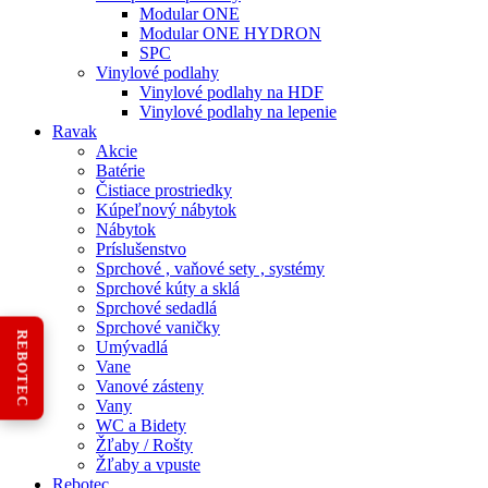
Modular ONE
Modular ONE HYDRON
SPC
Vinylové podlahy
Vinylové podlahy na HDF
Vinylové podlahy na lepenie
Ravak
Akcie
Batérie
Čistiace prostriedky
Kúpeľnový nábytok
Nábytok
Príslušenstvo
Sprchové , vaňové sety , systémy
Sprchové kúty a sklá
Sprchové sedadlá
Sprchové vaničky
REBOTEC
Umývadlá
Vane
Vanové zásteny
Vany
WC a Bidety
Žľaby / Rošty
Žľaby a vpuste
Rebotec