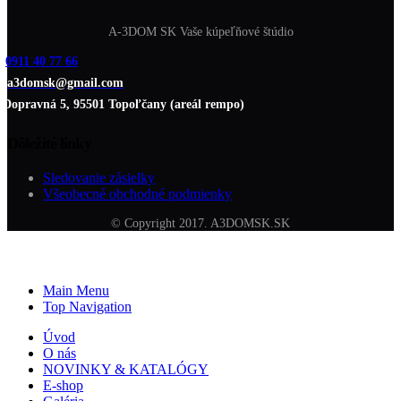
A-3DOM SK Vaše kúpeľňové štúdio
0911 40 77 66
a3domsk@gmail.com
Dopravná 5, 95501 Topoľčany (areál rempo)
Dôležité linky
Sledovanie zásielky
Všeobecné obchodné podmienky
© Copyright 2017. A3DOMSK.SK
Main Menu
Top Navigation
Úvod
O nás
NOVINKY & KATALÓGY
E-shop