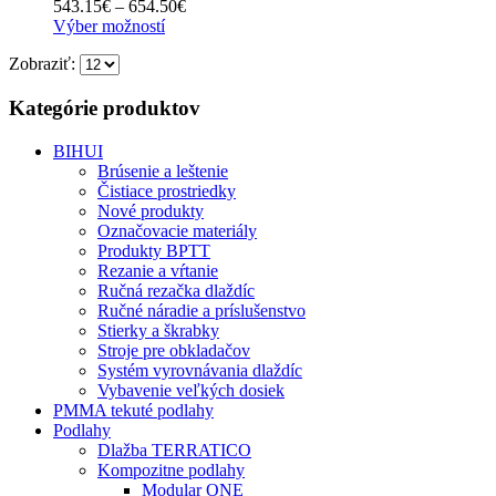
Price
543.15
€
–
654.50
€
môžete
Tento
range:
Výber možností
vybrať
produkt
543.15€
na
Zobraziť:
má
through
stránke
viacero
654.50€
produktu.
variantov.
Kategórie produktov
Možnosti
si
BIHUI
môžete
Brúsenie a leštenie
vybrať
Čistiace prostriedky
na
Nové produkty
stránke
Označovacie materiály
produktu.
Produkty BPTT
Rezanie a vŕtanie
Ručná rezačka dlaždíc
Ručné náradie a príslušenstvo
Stierky a škrabky
Stroje pre obkladačov
Systém vyrovnávania dlaždíc
Vybavenie veľkých dosiek
PMMA tekuté podlahy
Podlahy
Dlažba TERRATICO
Kompozitne podlahy
Modular ONE