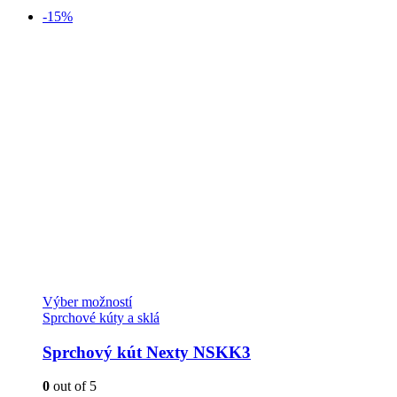
-15%
Tento
Výber možností
produkt
Sprchové kúty a sklá
má
viacero
Sprchový kút Nexty NSKK3
variantov.
Možnosti
0
out of 5
si