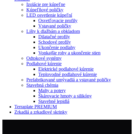
Izolácie pre kúpeľne
Kúpeľňové poličky
LED osvetlenie kúpeľní
Osvetľovacie profily
Vstavané poličky
Lišty k dlažbám a obkladom
Dilatačné profily
Schodové profily
Ukončenie podlahy
Vonkajšie rohy a ukončenie stien
Odtokové systémy
Podlahové kúrenie
Elektrické podlahové kúrenie
Teplovodné podlahové kúrenie
Prefabrikované umývadlá a vstavané poličky
Stavebná chémia
Malty a potery
Škárovacie hmoty a silikóny
Stavebné lepidlá
Terraplate PREMIUM
Zrkadlá a zrkadlové skrinky