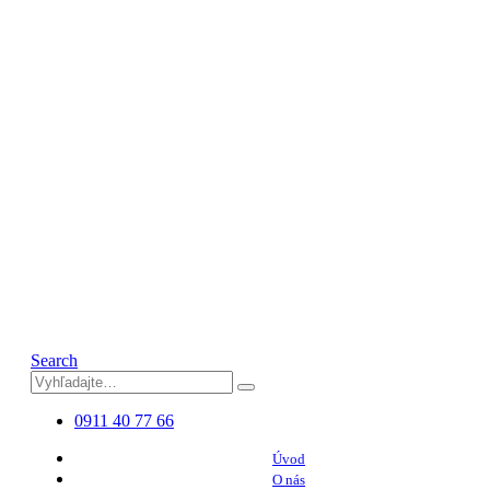
Search
0911 40 77 66
Úvod
O nás