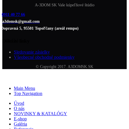
A-3DOM SK Vaše kúpeľňové štúdio
0911 40 77 66
a3domsk@gmail.com
Dopravná 5, 95501 Topoľčany (areál rempo)
Dôležité linky
Sledovanie zásielky
Všeobecné obchodné podmienky
© Copyright 2017. A3DOMSK.SK
Main Menu
Top Navigation
Úvod
O nás
NOVINKY & KATALÓGY
E-shop
Galéria