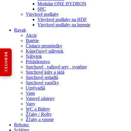
Modular ONE HYDRON
SPC
Vinylové podlahy
Vinylové podlahy na HDF
Vinylové podlahy na lepenie
Ravak
Akcie
Batérie
Čistiace prostriedky
Kúpeľnový nábytok
REBOTEC
Nábytok
Príslušenstvo
Sprchové , vaňové sety , systémy
Sprchové kúty a sklá
Sprchové sedadlá
Sprchové vaničky
Umývadlá
Vane
Vanové zásteny
Vany
WC a Bidety
Žľaby / Rošty
Žľaby a vpuste
Rebotec
Schlüter