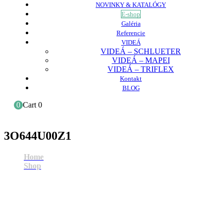
NOVINKY & KATALÓGY
E-shop
Galéria
Referencie
VIDEÁ
VIDEÁ – SCHLUETER
VIDEÁ – MAPEI
VIDEÁ – TRIFLEX
Kontakt
BLOG
0
Cart
0
3O644U00Z1
Home
Shop
3O644U00Z1