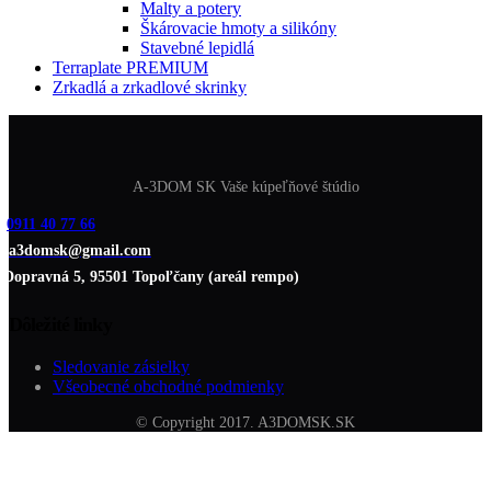
Malty a potery
Škárovacie hmoty a silikóny
Stavebné lepidlá
Terraplate PREMIUM
Zrkadlá a zrkadlové skrinky
A-3DOM SK Vaše kúpeľňové štúdio
0911 40 77 66
a3domsk@gmail.com
Dopravná 5, 95501 Topoľčany (areál rempo)
Dôležité linky
Sledovanie zásielky
Všeobecné obchodné podmienky
© Copyright 2017. A3DOMSK.SK