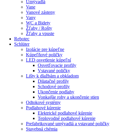
Umývadlá
Vane
Vanové zásteny
Vany
WC a Bidety
Žľaby / Rošty
Žľaby a vpuste
Rebotec
Schlüter
Izolácie pre kúpeľne
Kúpeľňové poličky
LED osvetlenie kúpeľní
Osvetľovacie profily
Vstavané poličky
Lišty k dlažbám a obkladom
Dilatačné profily
Schodové profily
Ukončenie podlahy
Vonkajšie rohy a ukončenie stien
Odtokové systémy
Podlahové kúrenie
Elektrické podlahové kúrenie
Teplovodné podlahové kúrenie
Prefabrikované umývadlá a vstavané poličky
Stavebná chémia