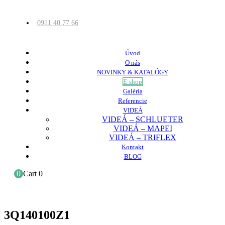
0911 40 77 66
Úvod
O nás
NOVINKY & KATALÓGY
E-shop
Galéria
Referencie
VIDEÁ
VIDEÁ – SCHLUETER
VIDEÁ – MAPEI
VIDEÁ – TRIFLEX
Kontakt
BLOG
0
Cart
0
3Q140100Z1