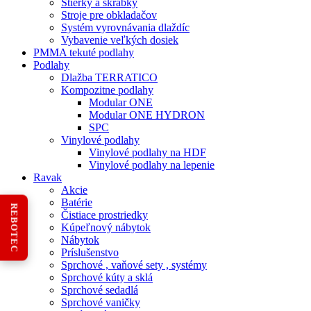
Stierky a škrabky
Stroje pre obkladačov
Systém vyrovnávania dlaždíc
Vybavenie veľkých dosiek
PMMA tekuté podlahy
Podlahy
Dlažba TERRATICO
Kompozitne podlahy
Modular ONE
Modular ONE HYDRON
SPC
Vinylové podlahy
Vinylové podlahy na HDF
Vinylové podlahy na lepenie
Ravak
Akcie
Batérie
REBOTEC
Čistiace prostriedky
Kúpeľnový nábytok
Nábytok
Príslušenstvo
Sprchové , vaňové sety , systémy
Sprchové kúty a sklá
Sprchové sedadlá
Sprchové vaničky