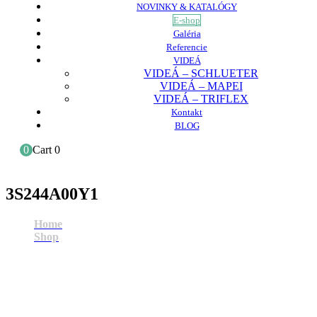
NOVINKY & KATALÓGY
E-shop
Galéria
Referencie
VIDEÁ
VIDEÁ – SCHLUETER
VIDEÁ – MAPEI
VIDEÁ – TRIFLEX
Kontakt
BLOG
0
Cart
0
3S244A00Y1
Home
Shop
3S244A00Y1