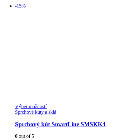
-15%
Tento
Výber možností
produkt
Sprchové kúty a sklá
má
viacero
Sprchový kút SmartLine SMSKK4
variantov.
Možnosti
0
out of 5
si