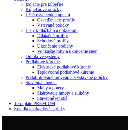
Izolácie pre kúpeľne
Kúpeľňové poličky
LED osvetlenie kúpeľní
Osvetľovacie profily
Vstavané poličky
Lišty k dlažbám a obkladom
Dilatačné profily
Schodové profily
Ukončenie podlahy
Vonkajšie rohy a ukončenie stien
Odtokové systémy
Podlahové kúrenie
Elektrické podlahové kúrenie
Teplovodné podlahové kúrenie
Prefabrikované umývadlá a vstavané poličky
Stavebná chémia
Malty a potery
Škárovacie hmoty a silikóny
Stavebné lepidlá
Terraplate PREMIUM
Zrkadlá a zrkadlové skrinky