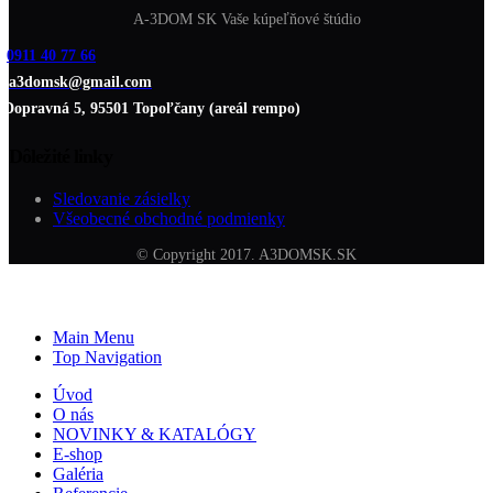
A-3DOM SK Vaše kúpeľňové štúdio
0911 40 77 66
a3domsk@gmail.com
Dopravná 5, 95501 Topoľčany (areál rempo)
Dôležité linky
Sledovanie zásielky
Všeobecné obchodné podmienky
© Copyright 2017. A3DOMSK.SK
Main Menu
Top Navigation
Úvod
O nás
NOVINKY & KATALÓGY
E-shop
Galéria