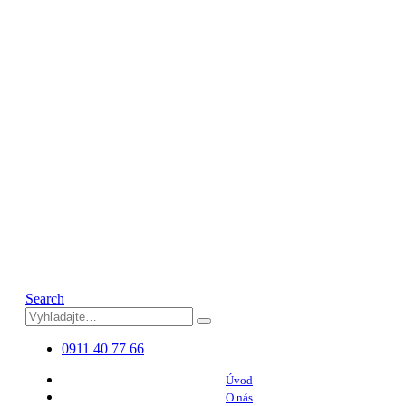
Search
0911 40 77 66
Úvod
O nás