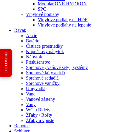
Modular ONE HYDRON
SPC
Vinylové podlahy
Vinylové podlahy na HDF
Vinylové podlahy na lepenie
Ravak
Akcie
Batérie
Čistiace prostriedky
Kúpeľnový nábytok
REBOTEC
Nábytok
Príslušenstvo
Sprchové , vaňové sety , systémy
Sprchové kúty a sklá
Sprchové sedadlá
Sprchové vaničky
Umývadlá
Vane
Vanové zásteny
Vany
WC a Bidety
Žľaby / Rošty
Žľaby a vpuste
Rebotec
Schlüter