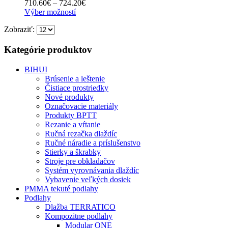
Price
710.60
€
–
724.20
€
môžete
Tento
range:
Výber možností
vybrať
produkt
710.60€
na
Zobraziť:
má
through
stránke
viacero
724.20€
produktu.
variantov.
Kategórie produktov
Možnosti
si
BIHUI
môžete
Brúsenie a leštenie
vybrať
Čistiace prostriedky
na
Nové produkty
stránke
Označovacie materiály
produktu.
Produkty BPTT
Rezanie a vŕtanie
Ručná rezačka dlaždíc
Ručné náradie a príslušenstvo
Stierky a škrabky
Stroje pre obkladačov
Systém vyrovnávania dlaždíc
Vybavenie veľkých dosiek
PMMA tekuté podlahy
Podlahy
Dlažba TERRATICO
Kompozitne podlahy
Modular ONE