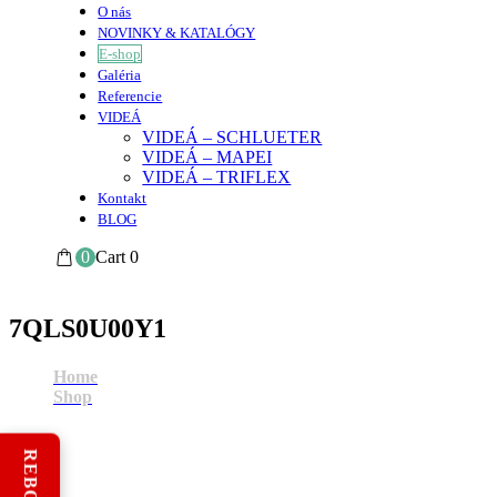
O nás
NOVINKY & KATALÓGY
E-shop
Galéria
Referencie
VIDEÁ
VIDEÁ – SCHLUETER
VIDEÁ – MAPEI
VIDEÁ – TRIFLEX
Kontakt
BLOG
0
Cart
0
7QLS0U00Y1
Home
Shop
7QLS0U00Y1