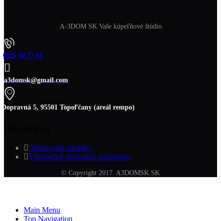
A-3DOM SK Vaše kúpeľňové štúdio
0911 40 77 66
a3domsk@gmail.com
Dopravná 5, 95501 Topoľčany (areál rempo)
Dôležité linky
Sledovanie zásielky
Všeobecné obchodné podmienky
© Copyright 2017. A3DOMSK.SK
Main Menu
Top Navigation