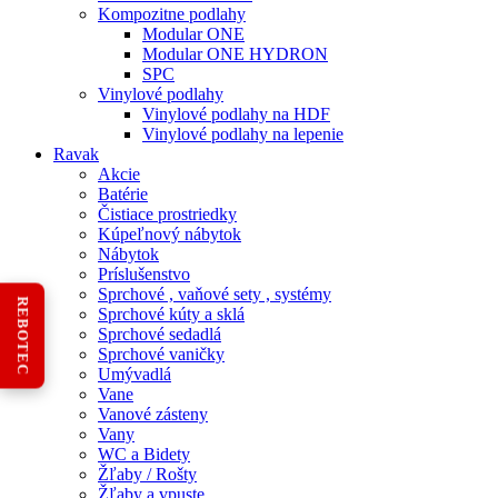
Kompozitne podlahy
Modular ONE
Modular ONE HYDRON
SPC
Vinylové podlahy
Vinylové podlahy na HDF
Vinylové podlahy na lepenie
Ravak
Akcie
Batérie
Čistiace prostriedky
Kúpeľnový nábytok
Nábytok
Príslušenstvo
Sprchové , vaňové sety , systémy
REBOTEC
Sprchové kúty a sklá
Sprchové sedadlá
Sprchové vaničky
Umývadlá
Vane
Vanové zásteny
Vany
WC a Bidety
Žľaby / Rošty
Žľaby a vpuste