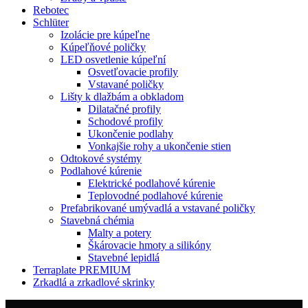
Rebotec
Schlüter
Izolácie pre kúpeľne
Kúpeľňové poličky
LED osvetlenie kúpeľní
Osvetľovacie profily
Vstavané poličky
Lišty k dlažbám a obkladom
Dilatačné profily
Schodové profily
Ukončenie podlahy
Vonkajšie rohy a ukončenie stien
Odtokové systémy
Podlahové kúrenie
Elektrické podlahové kúrenie
Teplovodné podlahové kúrenie
Prefabrikované umývadlá a vstavané poličky
Stavebná chémia
Malty a potery
Škárovacie hmoty a silikóny
Stavebné lepidlá
Terraplate PREMIUM
Zrkadlá a zrkadlové skrinky