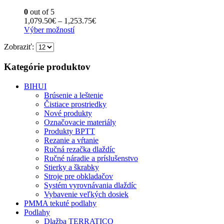
Možnosti
0
out of 5
si
Price
1,079.50
€
–
1,253.75
€
môžete
Tento
range:
Výber možností
vybrať
produkt
1,079.50€
na
Zobraziť:
má
through
stránke
viacero
1,253.75€
produktu.
variantov.
Kategórie produktov
Možnosti
si
BIHUI
môžete
Brúsenie a leštenie
vybrať
Čistiace prostriedky
na
Nové produkty
stránke
Označovacie materiály
produktu.
Produkty BPTT
Rezanie a vŕtanie
Ručná rezačka dlaždíc
Ručné náradie a príslušenstvo
Stierky a škrabky
Stroje pre obkladačov
Systém vyrovnávania dlaždíc
Vybavenie veľkých dosiek
PMMA tekuté podlahy
Podlahy
Dlažba TERRATICO