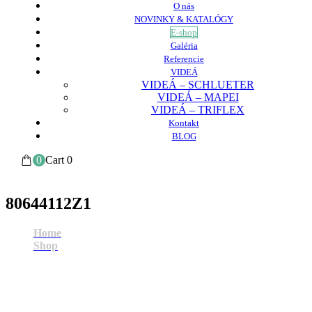
O nás
NOVINKY & KATALÓGY
E-shop
Galéria
Referencie
VIDEÁ
VIDEÁ – SCHLUETER
VIDEÁ – MAPEI
VIDEÁ – TRIFLEX
Kontakt
BLOG
0
Cart
0
80644112Z1
Home
Shop
80644112Z1