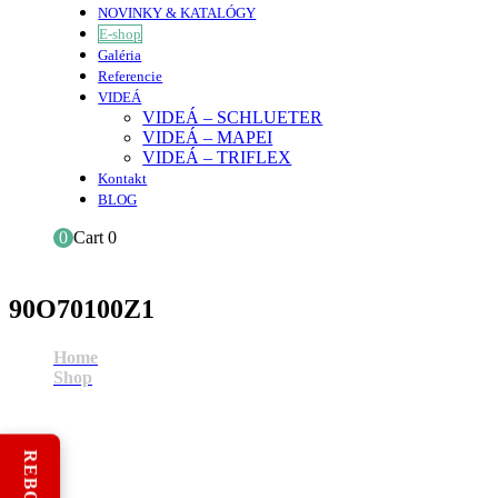
NOVINKY & KATALÓGY
E-shop
Galéria
Referencie
VIDEÁ
VIDEÁ – SCHLUETER
VIDEÁ – MAPEI
VIDEÁ – TRIFLEX
Kontakt
BLOG
0
Cart
0
90O70100Z1
Home
Shop
90O70100Z1