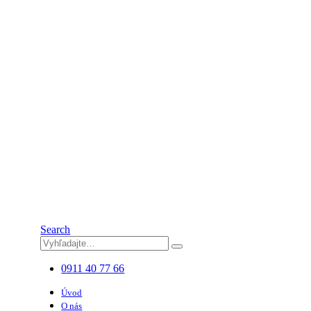
Search
0911 40 77 66
Úvod
O nás