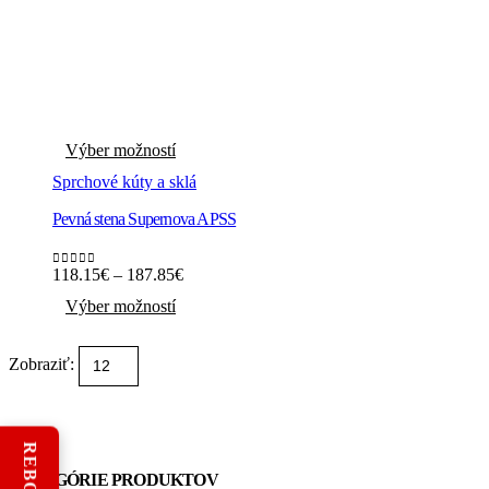
Tento
Výber možností
produkt
má
Sprchové kúty a sklá
viacero
variantov.
Pevná stena Supernova APSS
Možnosti
si
Price
môžete
118.15
€
–
187.85
€
0
out of 5
range:
Tento
vybrať
Výber možností
118.15€
produkt
na
through
má
stránke
187.85€
viacero
produktu.
Zobraziť:
variantov.
Možnosti
si
môžete
vybrať
na
KATEGÓRIE PRODUKTOV