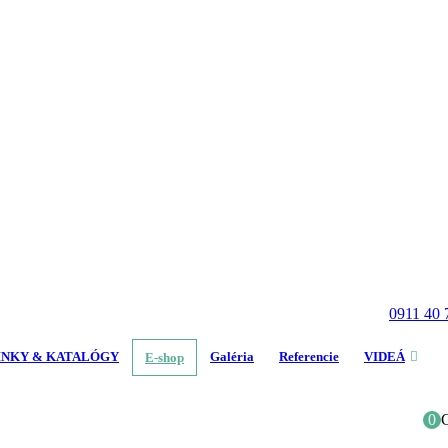
0911 40 
INKY & KATALÓGY
Galéria
Referencie
VIDEÁ
E-shop
0