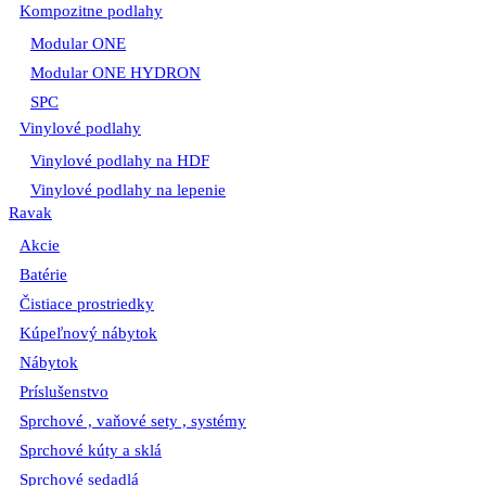
Kompozitne podlahy
Modular ONE
Modular ONE HYDRON
SPC
Vinylové podlahy
Vinylové podlahy na HDF
Vinylové podlahy na lepenie
Ravak
Akcie
Batérie
Čistiace prostriedky
Kúpeľnový nábytok
Nábytok
Príslušenstvo
Sprchové , vaňové sety , systémy
Sprchové kúty a sklá
Sprchové sedadlá