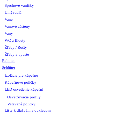
Sprchové vaničky
Umývadlá
Vane
Vanové zásteny
Vany
WC a Bidety
Žľaby / Rošty
Žľaby a vpuste
Rebotec
Schlüter
Izolácie pre kúpeľne
Kúpeľňové poličky
LED osvetlenie kúpeľní
Osvetľovacie profily
Vstavané poličky
Lišty k dlažbám a obkladom