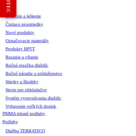
REBOTEC
stránke
produktu.
BIHUI
Brúsenie a leštenie
Čistiace prostriedky
Nové produkty
Označovacie materiály
Produkty BPTT
Rezanie a vŕtanie
Ručná rezačka dlaždíc
Ručné náradie a príslušenstvo
Stierky a škrabky
Stroje pre obkladačov
Systém vyrovnávania dlaždíc
Vybavenie veľkých dosiek
PMMA tekuté podlahy
Podlahy
Dlažba TERRATICO