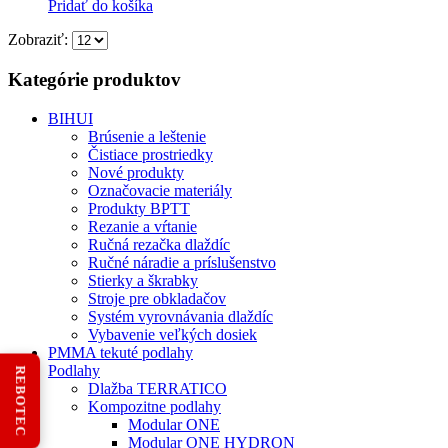
Pridať do košíka
Zobraziť:
Kategórie produktov
BIHUI
Brúsenie a leštenie
Čistiace prostriedky
Nové produkty
Označovacie materiály
Produkty BPTT
Rezanie a vŕtanie
Ručná rezačka dlaždíc
Ručné náradie a príslušenstvo
Stierky a škrabky
Stroje pre obkladačov
Systém vyrovnávania dlaždíc
Vybavenie veľkých dosiek
PMMA tekuté podlahy
Podlahy
REBOTEC
Dlažba TERRATICO
Kompozitne podlahy
Modular ONE
Modular ONE HYDRON