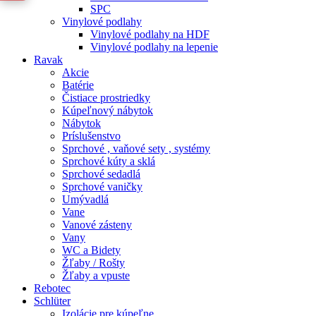
SPC
Vinylové podlahy
Vinylové podlahy na HDF
Vinylové podlahy na lepenie
Ravak
Akcie
Batérie
Čistiace prostriedky
Kúpeľnový nábytok
Nábytok
Príslušenstvo
Sprchové , vaňové sety , systémy
Sprchové kúty a sklá
Sprchové sedadlá
Sprchové vaničky
Umývadlá
Vane
Vanové zásteny
Vany
WC a Bidety
Žľaby / Rošty
Žľaby a vpuste
Rebotec
Schlüter
Izolácie pre kúpeľne