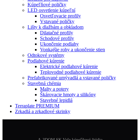
Kúpeľňové poličky
LED osvetlenie kúpeľní
Osvetľovacie profily
Vstavané poličky
Lišty k dlažbám a obkladom
Dilatačné profily
Schodové profily
Ukončenie podlahy
Vonkajšie rohy a ukončenie stien
Odtokové systémy
Podlahové kúrenie
Elektrické podlahové kúrenie
Teplovodné podlahové kúrenie
Prefabrikované umývadlá a vstavané poličky
Stavebná chémia
Malty a potery
Škárovacie hmoty a silikóny
Stavebné lepidlá
Terraplate PREMIUM
Zrkadlá a zrkadlové skrinky
A-3DOM SK Vaše kúpeľňové štúdio