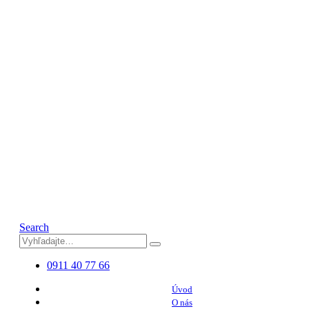
Search
0911 40 77 66
Úvod
O nás