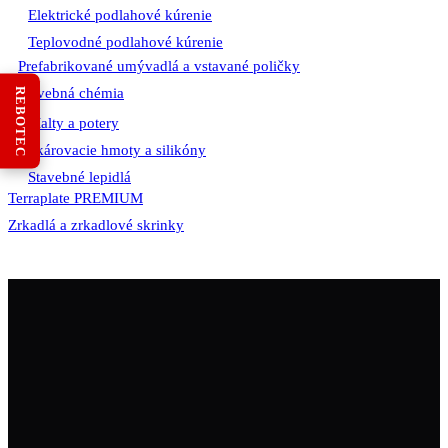
Elektrické podlahové kúrenie
Teplovodné podlahové kúrenie
Prefabrikované umývadlá a vstavané poličky
Stavebná chémia
REBOTEC
Malty a potery
Škárovacie hmoty a silikóny
Stavebné lepidlá
Terraplate PREMIUM
Zrkadlá a zrkadlové skrinky
0911 40 77 66
a3domsk@gmail.com
Dopravná 5, 95501 Topoľčany (areál rempo)