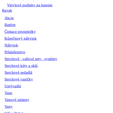
Vinylové podlahy na lepenie
Ravak
Akcie
Batérie
Čistiace prostriedky
Kúpeľnový nábytok
Nábytok
Príslušenstvo
Sprchové , vaňové sety , systémy
Sprchové kúty a sklá
Sprchové sedadlá
Sprchové vaničky
Umývadlá
Vane
Vanové zásteny
Vany