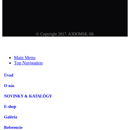
Sledovanie zásielky
Všeobecné obchodné podmienky
© Copyright 2017. A3DOMSK.SK
Main Menu
Top Navigation
Úvod
O nás
NOVINKY & KATALÓGY
E-shop
Galéria
Referencie