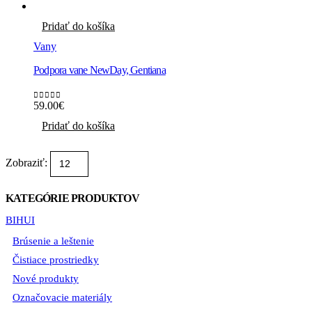
Pridať do košíka
Vany
Podpora vane NewDay, Gentiana
59.00
€
0
out of 5
Pridať do košíka
Zobraziť:
KATEGÓRIE PRODUKTOV
BIHUI
Brúsenie a leštenie
Čistiace prostriedky
Nové produkty
Označovacie materiály