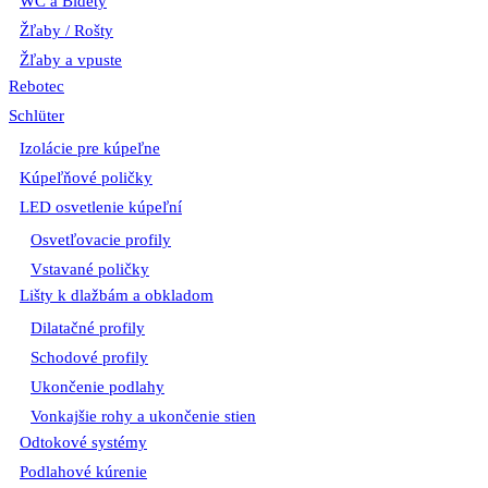
WC a Bidety
Žľaby / Rošty
Žľaby a vpuste
Rebotec
Schlüter
Izolácie pre kúpeľne
Kúpeľňové poličky
LED osvetlenie kúpeľní
Osvetľovacie profily
Vstavané poličky
Lišty k dlažbám a obkladom
Dilatačné profily
Schodové profily
Ukončenie podlahy
Vonkajšie rohy a ukončenie stien
Odtokové systémy
Podlahové kúrenie