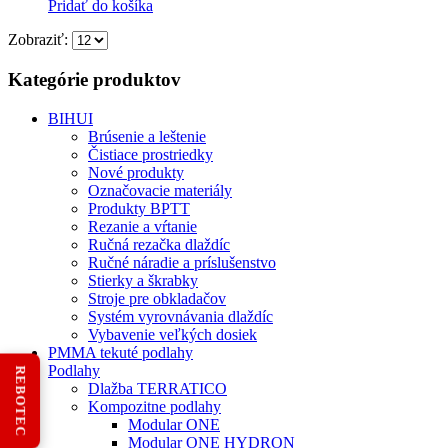
Pridať do košíka
Zobraziť:
Kategórie produktov
BIHUI
Brúsenie a leštenie
Čistiace prostriedky
Nové produkty
Označovacie materiály
Produkty BPTT
Rezanie a vŕtanie
Ručná rezačka dlaždíc
Ručné náradie a príslušenstvo
Stierky a škrabky
Stroje pre obkladačov
Systém vyrovnávania dlaždíc
Vybavenie veľkých dosiek
PMMA tekuté podlahy
Podlahy
REBOTEC
Dlažba TERRATICO
Kompozitne podlahy
Modular ONE
Modular ONE HYDRON