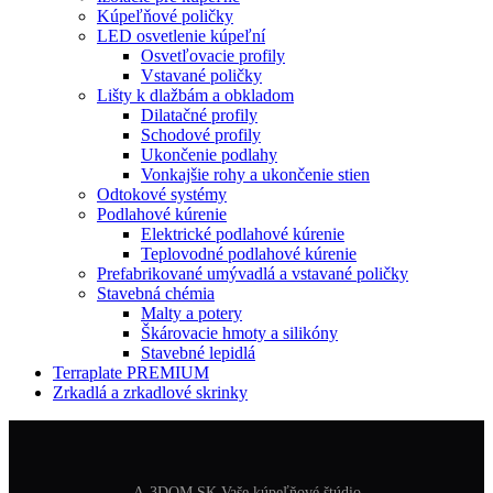
Kúpeľňové poličky
LED osvetlenie kúpeľní
Osvetľovacie profily
Vstavané poličky
Lišty k dlažbám a obkladom
Dilatačné profily
Schodové profily
Ukončenie podlahy
Vonkajšie rohy a ukončenie stien
Odtokové systémy
Podlahové kúrenie
Elektrické podlahové kúrenie
Teplovodné podlahové kúrenie
Prefabrikované umývadlá a vstavané poličky
Stavebná chémia
Malty a potery
Škárovacie hmoty a silikóny
Stavebné lepidlá
Terraplate PREMIUM
Zrkadlá a zrkadlové skrinky
A-3DOM SK Vaše kúpeľňové štúdio