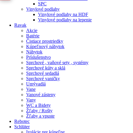
SPC
Vinylové podlahy
Vinylové podlahy na HDF
Vinylové podlahy na lepenie
Ravak
Akcie
Batérie
Čistiace prostriedky
Kúpeľnový nábytok
Nábytok
Príslušenstvo
Sprchové , vaňové sety , systémy
Sprchové kúty a sklá
Sprchové sedadlá
Sprchové vaničky
Umývadlá
Vane
Vanové zásteny
Vany
WC a Bidety
Žľaby / Rošty
Žľaby a vpuste
Rebotec
Schlüter
Izolácie pre kúpeľne