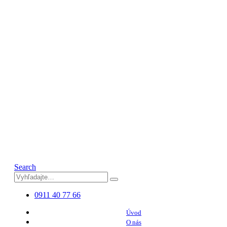
Search
0911 40 77 66
Úvod
O nás