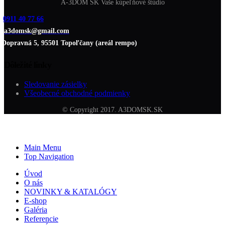
A-3DOM SK Vaše kúpeľňové štúdio
0911 40 77 66
a3domsk@gmail.com
Dopravná 5, 95501 Topoľčany (areál rempo)
Dôležité linky
Sledovanie zásielky
Všeobecné obchodné podmienky
© Copyright 2017. A3DOMSK.SK
Main Menu
Top Navigation
Úvod
O nás
NOVINKY & KATALÓGY
E-shop
Galéria
Referencie