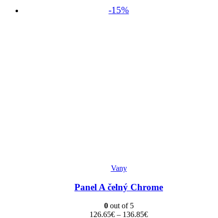
-15%
Tento
Vany
produkt
Panel A čelný Chrome
má
viacero
0
out of 5
variantov.
Price
126.65
€
–
136.85
€