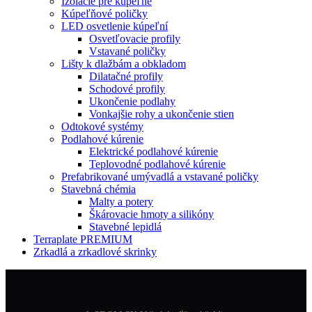
Izolácie pre kúpeľne
Kúpeľňové poličky
LED osvetlenie kúpeľní
Osvetľovacie profily
Vstavané poličky
Lišty k dlažbám a obkladom
Dilatačné profily
Schodové profily
Ukončenie podlahy
Vonkajšie rohy a ukončenie stien
Odtokové systémy
Podlahové kúrenie
Elektrické podlahové kúrenie
Teplovodné podlahové kúrenie
Prefabrikované umývadlá a vstavané poličky
Stavebná chémia
Malty a potery
Škárovacie hmoty a silikóny
Stavebné lepidlá
Terraplate PREMIUM
Zrkadlá a zrkadlové skrinky