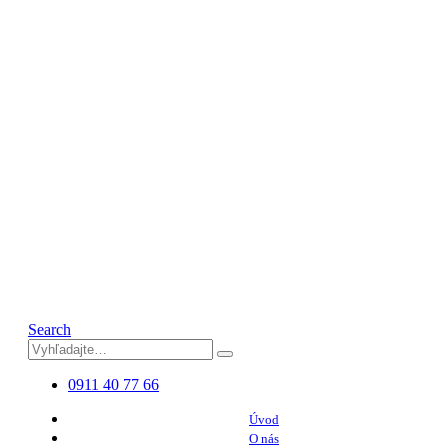
Search
0911 40 77 66
Úvod
O nás