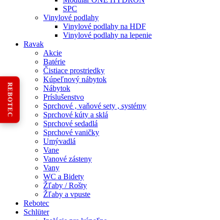
SPC
Vinylové podlahy
Vinylové podlahy na HDF
Vinylové podlahy na lepenie
Ravak
Akcie
Batérie
Čistiace prostriedky
Kúpeľnový nábytok
REBOTEC
Nábytok
Príslušenstvo
Sprchové , vaňové sety , systémy
Sprchové kúty a sklá
Sprchové sedadlá
Sprchové vaničky
Umývadlá
Vane
Vanové zásteny
Vany
WC a Bidety
Žľaby / Rošty
Žľaby a vpuste
Rebotec
Schlüter