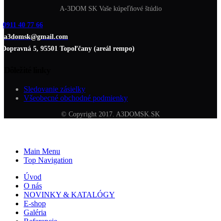
A-3DOM SK Vaše kúpeľňové štúdio
0911 40 77 66
a3domsk@gmail.com
Dopravná 5, 95501 Topoľčany (areál rempo)
Dôležité linky
Sledovanie zásielky
Všeobecné obchodné podmienky
© Copyright 2017. A3DOMSK.SK
Main Menu
Top Navigation
Úvod
O nás
NOVINKY & KATALÓGY
E-shop
Galéria