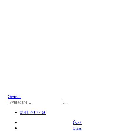
Search
0911 40 77 66
Úvod
O nás