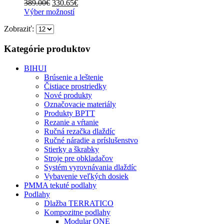
Pôvodná
Aktuálna
389.00
€
330.65
€
môžete
cena
Tento
cena
Výber možností
vybrať
bola:
produkt
je:
na
Zobraziť:
389.00€.
má
330.65€.
stránke
viacero
produktu.
variantov.
Kategórie produktov
Možnosti
si
BIHUI
môžete
Brúsenie a leštenie
vybrať
Čistiace prostriedky
na
Nové produkty
stránke
Označovacie materiály
produktu.
Produkty BPTT
Rezanie a vŕtanie
Ručná rezačka dlaždíc
Ručné náradie a príslušenstvo
Stierky a škrabky
Stroje pre obkladačov
Systém vyrovnávania dlaždíc
Vybavenie veľkých dosiek
PMMA tekuté podlahy
Podlahy
Dlažba TERRATICO
Kompozitne podlahy
Modular ONE