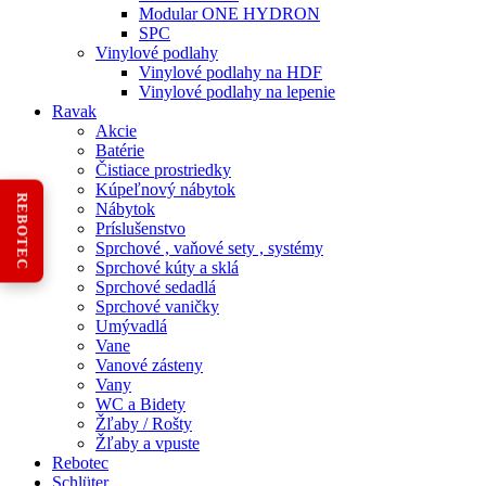
Modular ONE HYDRON
SPC
Vinylové podlahy
Vinylové podlahy na HDF
Vinylové podlahy na lepenie
Ravak
Akcie
Batérie
Čistiace prostriedky
Kúpeľnový nábytok
REBOTEC
Nábytok
Príslušenstvo
Sprchové , vaňové sety , systémy
Sprchové kúty a sklá
Sprchové sedadlá
Sprchové vaničky
Umývadlá
Vane
Vanové zásteny
Vany
WC a Bidety
Žľaby / Rošty
Žľaby a vpuste
Rebotec
Schlüter