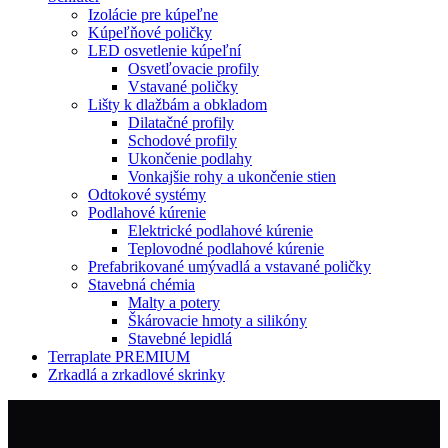
Izolácie pre kúpeľne
Kúpeľňové poličky
LED osvetlenie kúpeľní
Osvetľovacie profily
Vstavané poličky
Lišty k dlažbám a obkladom
Dilatačné profily
Schodové profily
Ukončenie podlahy
Vonkajšie rohy a ukončenie stien
Odtokové systémy
Podlahové kúrenie
Elektrické podlahové kúrenie
Teplovodné podlahové kúrenie
Prefabrikované umývadlá a vstavané poličky
Stavebná chémia
Malty a potery
Škárovacie hmoty a silikóny
Stavebné lepidlá
Terraplate PREMIUM
Zrkadlá a zrkadlové skrinky