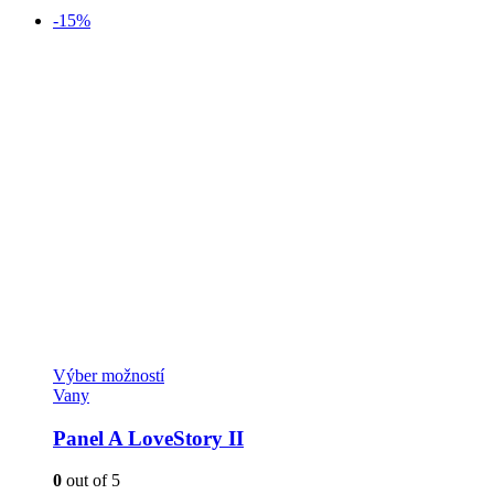
-15%
Tento
Výber možností
produkt
Vany
má
viacero
Panel A LoveStory II
variantov.
Možnosti
0
out of 5
si