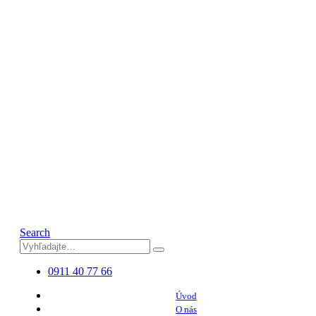
Search
0911 40 77 66
Úvod
O nás