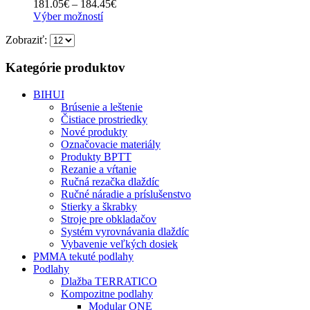
Price
181.05
€
–
184.45
€
môžete
Tento
range:
Výber možností
vybrať
produkt
181.05€
na
Zobraziť:
má
through
stránke
viacero
184.45€
produktu.
variantov.
Kategórie produktov
Možnosti
si
BIHUI
môžete
Brúsenie a leštenie
vybrať
Čistiace prostriedky
na
Nové produkty
stránke
Označovacie materiály
produktu.
Produkty BPTT
Rezanie a vŕtanie
Ručná rezačka dlaždíc
Ručné náradie a príslušenstvo
Stierky a škrabky
Stroje pre obkladačov
Systém vyrovnávania dlaždíc
Vybavenie veľkých dosiek
PMMA tekuté podlahy
Podlahy
Dlažba TERRATICO
Kompozitne podlahy
Modular ONE