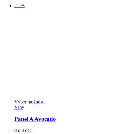
-15%
Tento
Výber možností
produkt
Vany
má
viacero
Panel A Avocado
variantov.
Možnosti
0
out of 5
si