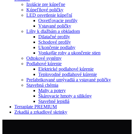
Izolácie pre kúpeľne
Kúpeľňové poličky
LED osvetlenie kúpeľní
Osvetľovacie profily
Vstavané poličky
Lišty k dlažbám a obkladom
Dilatačné profily
Schodové profily
Ukončenie podlahy
Vonkajšie rohy a ukončenie stien
Odtokové systémy
Podlahové kúrenie
Elektrické podlahové kúrenie
Teplovodné podlahové kúrenie
Prefabrikované umývadlá a vstavané poličky
Stavebná chémia
Malty a potery
Škárovacie hmoty a silikóny
Stavebné lepidlá
Terraplate PREMIUM
Zrkadlá a zrkadlové skrinky