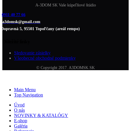
A-3DOM SK Vaše kúpeľňové štúdio
0911 40 77 66
a3domsk@gmail.com
Dopravná 5, 95501 Topoľčany (areál rempo)
Dôležité linky
Sledovanie zásielky
Všeobecné obchodné podmienky
© Copyright 2017. A3DOMSK.SK
Main Menu
Top Navigation
Úvod
O nás
NOVINKY & KATALÓGY
E-shop
Galéria