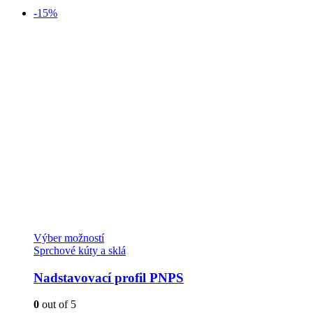
-15%
Tento
Výber možností
produkt
Sprchové kúty a sklá
má
viacero
Nadstavovací profil PNPS
variantov.
Možnosti
0
out of 5
si