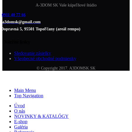
A-3DOM SK Vaše kúpeľňové štúdio
0911 40 77 66
a3domsk@gmail.com
Dopravná 5, 95501 Topoľčany (areál rempo)
Dôležité linky
Sledovanie zásielky
Všeobecné obchodné podmienky
© Copyright 2017. A3DOMSK.SK
Main Menu
Top Navigation
Úvod
O nás
NOVINKY & KATALÓGY
E-shop
Galéria