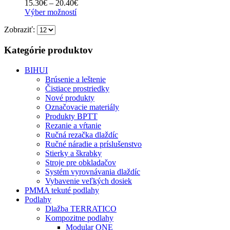
Price
15.30
€
–
20.40
€
môžete
Tento
range:
Výber možností
vybrať
produkt
15.30€
na
Zobraziť:
má
through
stránke
viacero
20.40€
produktu.
variantov.
Kategórie produktov
Možnosti
si
BIHUI
môžete
Brúsenie a leštenie
vybrať
Čistiace prostriedky
na
Nové produkty
stránke
Označovacie materiály
produktu.
Produkty BPTT
Rezanie a vŕtanie
Ručná rezačka dlaždíc
Ručné náradie a príslušenstvo
Stierky a škrabky
Stroje pre obkladačov
Systém vyrovnávania dlaždíc
Vybavenie veľkých dosiek
PMMA tekuté podlahy
Podlahy
Dlažba TERRATICO
Kompozitne podlahy
Modular ONE