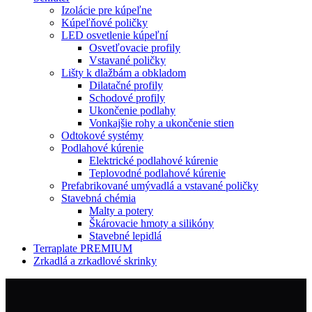
Izolácie pre kúpeľne
Kúpeľňové poličky
LED osvetlenie kúpeľní
Osvetľovacie profily
Vstavané poličky
Lišty k dlažbám a obkladom
Dilatačné profily
Schodové profily
Ukončenie podlahy
Vonkajšie rohy a ukončenie stien
Odtokové systémy
Podlahové kúrenie
Elektrické podlahové kúrenie
Teplovodné podlahové kúrenie
Prefabrikované umývadlá a vstavané poličky
Stavebná chémia
Malty a potery
Škárovacie hmoty a silikóny
Stavebné lepidlá
Terraplate PREMIUM
Zrkadlá a zrkadlové skrinky