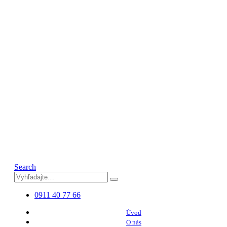
Search
0911 40 77 66
Úvod
O nás