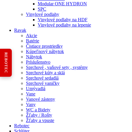
Modular ONE HYDRON
SPC
Vinylové podlahy
Vinylové podlahy na HDF
Vinylové podlahy na lepenie
Ravak
Akcie
Batérie
Čistiace prostriedky
Kúpeľnový nábytok
REBOTEC
Nábytok
Príslušenstvo
Sprchové , vaňové sety , systémy
Sprchové kúty a sklá
Sprchové sedadlá
Sprchové vaničky
Umývadlá
Vane
Vanové zásteny
Vany
WC a Bidety
Žľaby / Rošty
Žľaby a vpuste
Rebotec
Schlüter