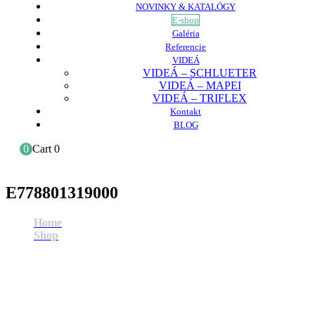
NOVINKY & KATALÓGY
E-shop
Galéria
Referencie
VIDEÁ
VIDEÁ – SCHLUETER
VIDEÁ – MAPEI
VIDEÁ – TRIFLEX
Kontakt
BLOG
0
Cart
0
E778801319000
Home
Shop
E778801319000