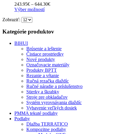
Price
243.95
€
–
644.30
€
Tento
range:
Výber možností
produkt
243.95€
Zobraziť:
má
through
viacero
644.30€
variantov.
Kategórie produktov
Možnosti
si
BIHUI
môžete
Brúsenie a leštenie
vybrať
Čistiace prostriedky
na
Nové produkty
stránke
Označovacie materiály
produktu.
Produkty BPTT
Rezanie a vŕtanie
Ručná rezačka dlaždíc
Ručné náradie a príslušenstvo
Stierky a škrabky
Stroje pre obkladačov
Systém vyrovnávania dlaždíc
Vybavenie veľkých dosiek
PMMA tekuté podlahy
Podlahy
Dlažba TERRATICO
Kompozitne podlahy