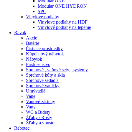
Modular ONE
Modular ONE HYDRON
SPC
Vinylové podlahy
Vinylové podlahy na HDF
Vinylové podlahy na lepenie
Ravak
Akcie
Batérie
Čistiace prostriedky
Kúpeľnový nábytok
Nábytok
Príslušenstvo
Sprchové , vaňové sety , systémy
Sprchové kúty a sklá
Sprchové sedadlá
Sprchové vaničky
Umývadlá
Vane
Vanové zásteny
Vany
WC a Bidety
Žľaby / Rošty
Žľaby a vpuste
Rebotec