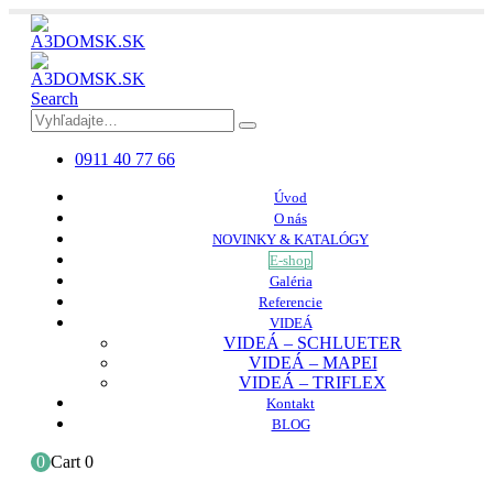
Search
0911 40 77 66
Úvod
O nás
NOVINKY & KATALÓGY
E-shop
Galéria
Referencie
VIDEÁ
VIDEÁ – SCHLUETER
VIDEÁ – MAPEI
VIDEÁ – TRIFLEX
Kontakt
BLOG
0
Cart
0