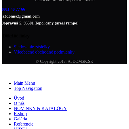
0911 40 77 66
a3domsk@gmail.com
Dopravná 5, 95501 Topoľčany (areál rempo)
Dôležité linky
Sledovanie zásielky
Všeobecné obchodné podmienky
© Copyright 2017. A3DOMSK.SK
Main Menu
Top Navigation
Úvod
O nás
NOVINKY & KATALÓGY
E-shop
Galéria
Referencie