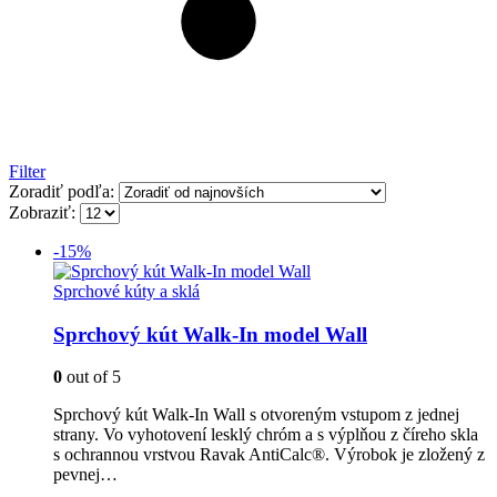
Filter
Zoradiť podľa:
Zobraziť:
-15%
Sprchové kúty a sklá
Sprchový kút Walk-In model Wall
0
out of 5
Sprchový kút Walk-In Wall s otvoreným vstupom z jednej
strany. Vo vyhotovení lesklý chróm a s výplňou z číreho skla
s ochrannou vrstvou Ravak AntiCalc®. Výrobok je zložený z
pevnej…