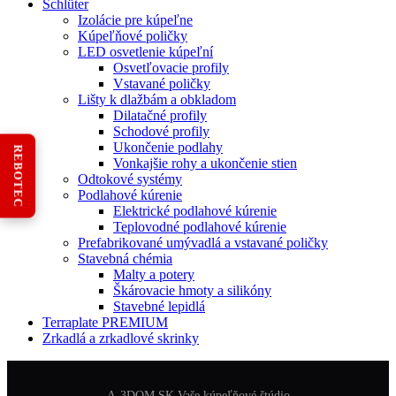
Schlüter
Izolácie pre kúpeľne
Kúpeľňové poličky
LED osvetlenie kúpeľní
Osvetľovacie profily
Vstavané poličky
Lišty k dlažbám a obkladom
Dilatačné profily
Schodové profily
Ukončenie podlahy
REBOTEC
Vonkajšie rohy a ukončenie stien
Odtokové systémy
Podlahové kúrenie
Elektrické podlahové kúrenie
Teplovodné podlahové kúrenie
Prefabrikované umývadlá a vstavané poličky
Stavebná chémia
Malty a potery
Škárovacie hmoty a silikóny
Stavebné lepidlá
Terraplate PREMIUM
Zrkadlá a zrkadlové skrinky
A-3DOM SK Vaše kúpeľňové štúdio