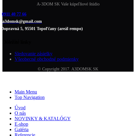
A-3DOM SK Vaše kúpeľňové štúdio
0911 40 77 66
a3domsk@gmail.com
Dopravná 5, 95501 Topoľčany (areál rempo)
Dôležité linky
Sledovanie zásielky
Všeobecné obchodné podmienky
© Copyright 2017. A3DOMSK.SK
Main Menu
Top Navigation
Úvod
O nás
NOVINKY & KATALÓGY
E-shop
Galéria
Referencie