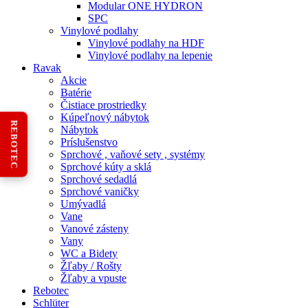
Modular ONE HYDRON
SPC
Vinylové podlahy
Vinylové podlahy na HDF
Vinylové podlahy na lepenie
Ravak
Akcie
Batérie
Čistiace prostriedky
Kúpeľnový nábytok
REBOTEC
Nábytok
Príslušenstvo
Sprchové , vaňové sety , systémy
Sprchové kúty a sklá
Sprchové sedadlá
Sprchové vaničky
Umývadlá
Vane
Vanové zásteny
Vany
WC a Bidety
Žľaby / Rošty
Žľaby a vpuste
Rebotec
Schlüter