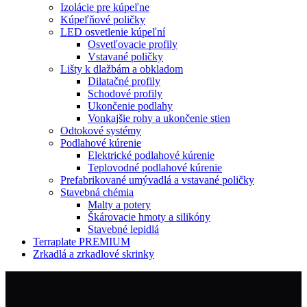
Izolácie pre kúpeľne
Kúpeľňové poličky
LED osvetlenie kúpeľní
Osvetľovacie profily
Vstavané poličky
Lišty k dlažbám a obkladom
Dilatačné profily
Schodové profily
Ukončenie podlahy
Vonkajšie rohy a ukončenie stien
Odtokové systémy
Podlahové kúrenie
Elektrické podlahové kúrenie
Teplovodné podlahové kúrenie
Prefabrikované umývadlá a vstavané poličky
Stavebná chémia
Malty a potery
Škárovacie hmoty a silikóny
Stavebné lepidlá
Terraplate PREMIUM
Zrkadlá a zrkadlové skrinky