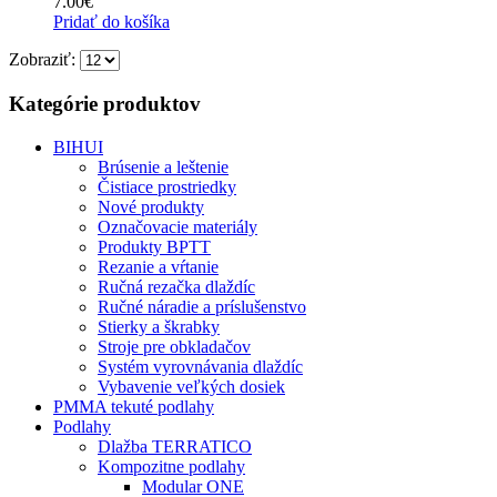
7.00
€
Pridať do košíka
Zobraziť:
Kategórie produktov
BIHUI
Brúsenie a leštenie
Čistiace prostriedky
Nové produkty
Označovacie materiály
Produkty BPTT
Rezanie a vŕtanie
Ručná rezačka dlaždíc
Ručné náradie a príslušenstvo
Stierky a škrabky
Stroje pre obkladačov
Systém vyrovnávania dlaždíc
Vybavenie veľkých dosiek
PMMA tekuté podlahy
Podlahy
Dlažba TERRATICO
Kompozitne podlahy
Modular ONE