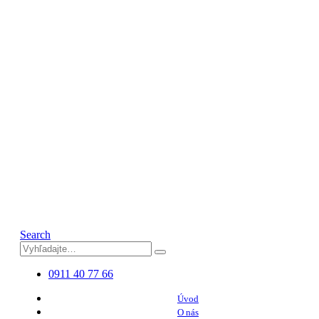
Search
0911 40 77 66
Úvod
O nás