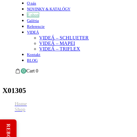
O nás
NOVINKY & KATALÓGY
E-shop
Galéria
Referencie
VIDEÁ
VIDEÁ – SCHLUETER
VIDEÁ – MAPEI
VIDEÁ – TRIFLEX
Kontakt
BLOG
0
Cart
0
X01305
Home
Shop
X01305