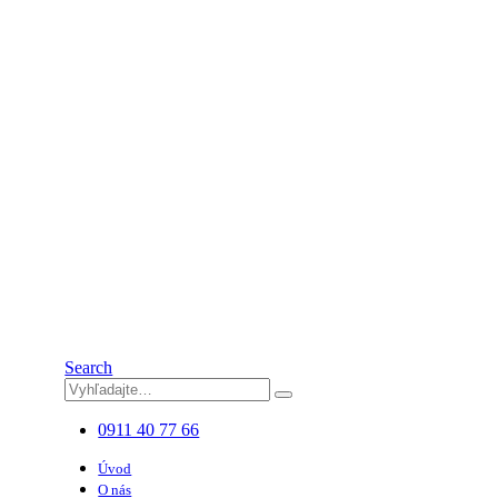
Search
0911 40 77 66
Úvod
O nás