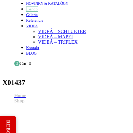
NOVINKY & KATALÓGY
E-shop
Galéria
Referencie
VIDEÁ
VIDEÁ – SCHLUETER
VIDEÁ – MAPEI
VIDEÁ – TRIFLEX
Kontakt
BLOG
0
Cart
0
X01437
Home
Shop
X01437