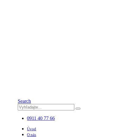
Search
0911 40 77 66
Úvod
O nás