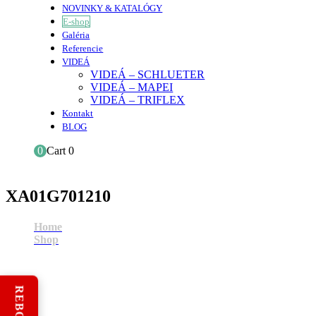
NOVINKY & KATALÓGY
E-shop
Galéria
Referencie
VIDEÁ
VIDEÁ – SCHLUETER
VIDEÁ – MAPEI
VIDEÁ – TRIFLEX
Kontakt
BLOG
0
Cart
0
XA01G701210
Home
Shop
XA01G701210