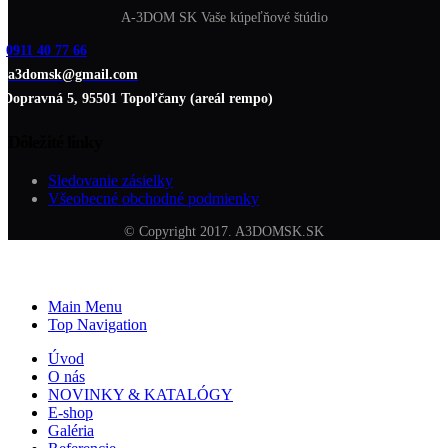
A-3DOM SK Vaše kúpeľňové štúdio
0911 40 77 66
a3domsk@gmail.com
Dopravná 5, 95501 Topoľčany (areál rempo)
Dôležité linky
Sledovanie zásielky
Všeobecné obchodné podmienky
© Copyright 2017. A3DOMSK.SK
Main Menu
Top Navigation
Úvod
O nás
NOVINKY & KATALÓGY
E-shop
Galéria