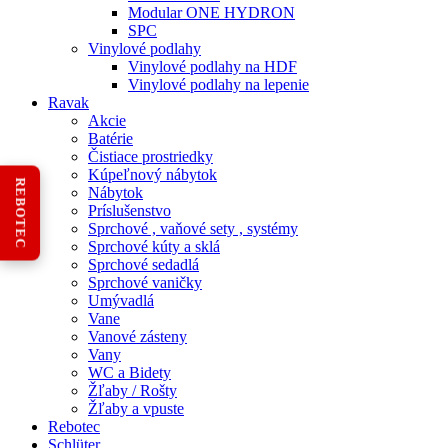
Modular ONE HYDRON
SPC
Vinylové podlahy
Vinylové podlahy na HDF
Vinylové podlahy na lepenie
Ravak
Akcie
Batérie
Čistiace prostriedky
Kúpeľnový nábytok
REBOTEC
Nábytok
Príslušenstvo
Sprchové , vaňové sety , systémy
Sprchové kúty a sklá
Sprchové sedadlá
Sprchové vaničky
Umývadlá
Vane
Vanové zásteny
Vany
WC a Bidety
Žľaby / Rošty
Žľaby a vpuste
Rebotec
Schlüter