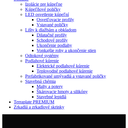
Izolácie pre kúpeľne
Kúpeľňové poličky
LED osvetlenie kúpeľní
Osvetľovacie profily
Vstavané poličky
Lišty k dlažbám a obkladom
Dilatačné profily
Schodové profily
Ukončenie podlahy
Vonkajšie rohy a ukončenie stien
Odtokové systémy
Podlahové kúrenie
Elektrické podlahové kúrenie
Teplovodné podlahové kúrenie
Prefabrikované umývadlá a vstavané poličky
Stavebná chémia
Malty a potery
Škárovacie hmoty a silikóny
Stavebné lepidlá
Terraplate PREMIUM
Zrkadlá a zrkadlové skrinky