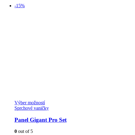
-15%
Tento
Výber možností
produkt
Sprchové vaničky
má
viacero
Panel Gigant Pro Set
variantov.
Možnosti
0
out of 5
si