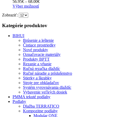
Price
56.95
€
–
68.00
€
môžete
Tento
range:
Výber možností
vybrať
produkt
56.95€
na
Zobraziť:
má
through
stránke
viacero
68.00€
produktu.
variantov.
Kategórie produktov
Možnosti
si
BIHUI
môžete
Brúsenie a leštenie
vybrať
Čistiace prostriedky
na
Nové produkty
stránke
Označovacie materiály
produktu.
Produkty BPTT
Rezanie a vŕtanie
Ručná rezačka dlaždíc
Ručné náradie a príslušenstvo
Stierky a škrabky
Stroje pre obkladačov
Systém vyrovnávania dlaždíc
Vybavenie veľkých dosiek
PMMA tekuté podlahy
Podlahy
Dlažba TERRATICO
Kompozitne podlahy
Modular ONE