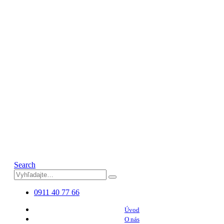
Search
0911 40 77 66
Úvod
O nás