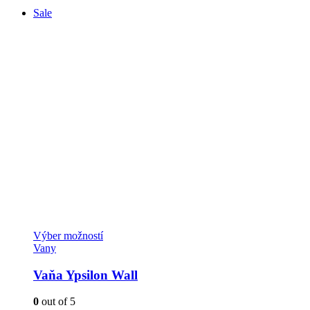
Sale
Tento
Výber možností
produkt
Vany
má
viacero
Vaňa Ypsilon Wall
variantov.
Možnosti
0
out of 5
si