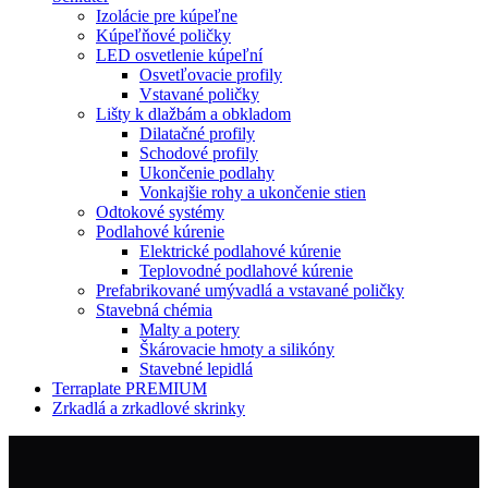
Izolácie pre kúpeľne
Kúpeľňové poličky
LED osvetlenie kúpeľní
Osvetľovacie profily
Vstavané poličky
Lišty k dlažbám a obkladom
Dilatačné profily
Schodové profily
Ukončenie podlahy
Vonkajšie rohy a ukončenie stien
Odtokové systémy
Podlahové kúrenie
Elektrické podlahové kúrenie
Teplovodné podlahové kúrenie
Prefabrikované umývadlá a vstavané poličky
Stavebná chémia
Malty a potery
Škárovacie hmoty a silikóny
Stavebné lepidlá
Terraplate PREMIUM
Zrkadlá a zrkadlové skrinky