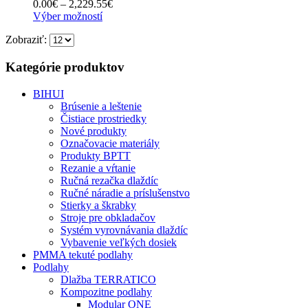
Price
0.00
€
–
2,229.55
€
môžete
Tento
range:
Výber možností
vybrať
produkt
0.00€
na
Zobraziť:
má
through
stránke
viacero
2,229.55€
produktu.
variantov.
Kategórie produktov
Možnosti
si
BIHUI
môžete
Brúsenie a leštenie
vybrať
Čistiace prostriedky
na
Nové produkty
stránke
Označovacie materiály
produktu.
Produkty BPTT
Rezanie a vŕtanie
Ručná rezačka dlaždíc
Ručné náradie a príslušenstvo
Stierky a škrabky
Stroje pre obkladačov
Systém vyrovnávania dlaždíc
Vybavenie veľkých dosiek
PMMA tekuté podlahy
Podlahy
Dlažba TERRATICO
Kompozitne podlahy
Modular ONE