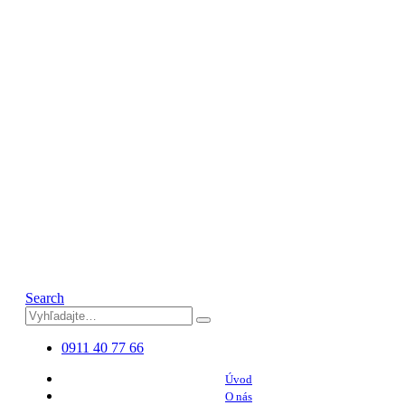
Search
0911 40 77 66
Úvod
O nás