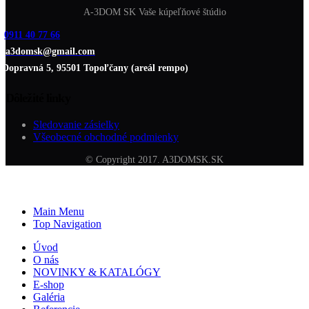
A-3DOM SK Vaše kúpeľňové štúdio
0911 40 77 66
a3domsk@gmail.com
Dopravná 5, 95501 Topoľčany (areál rempo)
Dôležité linky
Sledovanie zásielky
Všeobecné obchodné podmienky
© Copyright 2017. A3DOMSK.SK
Main Menu
Top Navigation
Úvod
O nás
NOVINKY & KATALÓGY
E-shop
Galéria