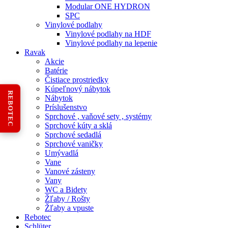
Modular ONE HYDRON
SPC
Vinylové podlahy
Vinylové podlahy na HDF
Vinylové podlahy na lepenie
Ravak
Akcie
Batérie
Čistiace prostriedky
Kúpeľnový nábytok
REBOTEC
Nábytok
Príslušenstvo
Sprchové , vaňové sety , systémy
Sprchové kúty a sklá
Sprchové sedadlá
Sprchové vaničky
Umývadlá
Vane
Vanové zásteny
Vany
WC a Bidety
Žľaby / Rošty
Žľaby a vpuste
Rebotec
Schlüter